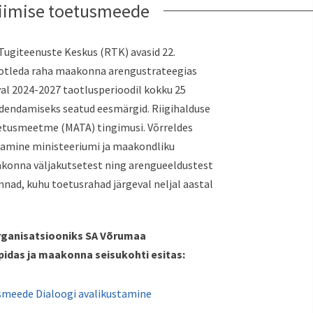
viimise toetusmeede
Tugiteenuste Keskus (RTK) avasid 22.
taotleda raha maakonna arengustrateegias
al 2024-2027 taotlusperioodil kokku 25
u edendamiseks seatud eesmärgid. Riigihalduse
etusmeetme (MATA) tingimusi. Võrreldes
idamine ministeeriumi ja maakondliku
konna väljakutsetest ning arengueeldustest
nnad, kuhu toetusrahad järgeval neljal aastal
ganisatsiooniks SA Võrumaa
pidas ja maakonna seisukohti esitas:
smeede Dialoogi avalikustamine