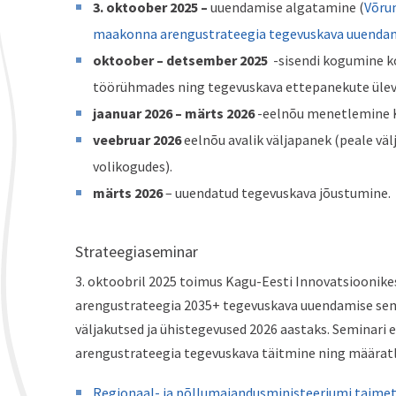
3. oktoober 2025 –
uuendamise algatamine (
Võru
maakonna arengustrateegia tegevuskava uuenda
oktoober – detsember 2025
-sisendi kogumine ko
töörühmades ning tegevuskava ettepanekute üle
jaanuar 2026 – märts 2026
-eelnõu menetlemine K
veebruar
2026
eelnõu avalik väljapanek (peale v
volikogudes).
märts 2026
– uuendatud tegevuskava jõustumine.
Strateegiaseminar
3. oktoobril 2025 toimus Kagu-Eesti Innovatsioonik
arengustrateegia 2035+ tegevuskava uuendamise sem
väljakutsed ja ühistegevused 2026 aastaks. Seminari
arengustrateegia tegevuskava täitmine ning määratle
Regionaal- ja põllumajandusministeeriumi taim