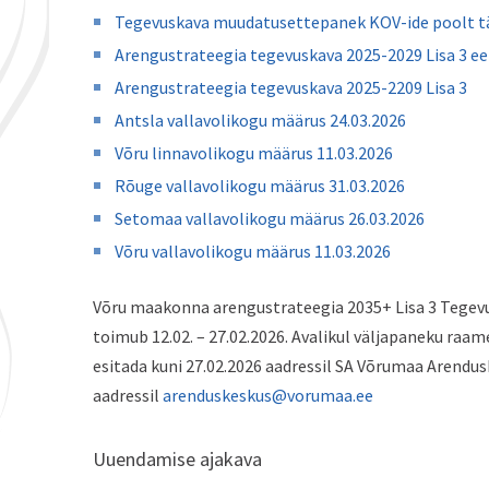
Tegevuskava muudatusettepanek KOV-ide poolt t
Arengustrateegia tegevuskava 2025-2029 Lisa 3 ee
Arengustrateegia tegevuskava 2025-2209 Lisa 3
Antsla vallavolikogu määrus 24.03.2026
Võru linnavolikogu määrus 11.03.2026
Rõuge vallavolikogu määrus 31.03.2026
Setomaa vallavolikogu määrus 26.03.2026
Võru vallavolikogu määrus 11.03.2026
Võru maakonna arengustrateegia 2035+ Lisa 3 Tegevu
toimub 12.02. – 27.02.2026. Avalikul väljapaneku raam
esitada kuni 27.02.2026 aadressil SA Võrumaa Arendusk
aadressil
arenduskeskus@vorumaa.ee
Uuendamise ajakava