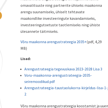
omavalitsuste ning partnerite ühiseks maakonna
arengu suunamiseks, ühiselt tehtavate
maakondlike investeeringute kavandamiseks,
investeeringutoetuste taotlemiseks ning ühiste
ülesannete täitmiseks.
Võru maakonna arengustrateegia 2035+
(pdf, 4,29
MB)
Lisad:
Arengustrateegia tegevuskava 2023-2028 Lisa 3
Voru-maakonna-arengustrateegia-2035-
seiremoodikud.pdf
Arengustrateegia-taustaolukorra-kirjeldus-lisa-1
2
Võru maakonna arengustrateegia koostamist ja uue