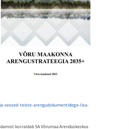
-ja-seosed-teiste-arengudokumentidega-lisa-
ndamist korraldab SA Võrumaa Arenduskeskus