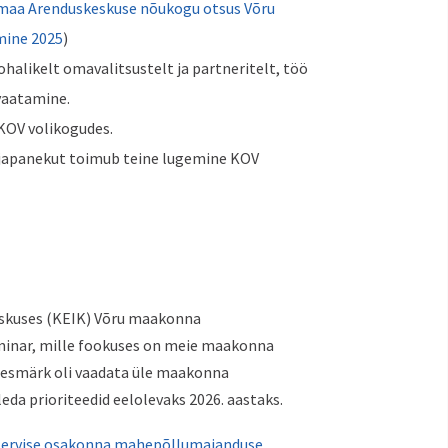
maa Arenduskeskuse nõukogu otsus Võru
mine 2025
)
halikelt omavalitsustelt ja partneritelt, töö
vaatamine.
OV volikogudes.
äljapanekut toimub teine lugemine KOV
eskuses (KEIK) Võru maakonna
inar, mille fookuses on meie maakonna
 eesmärk oli vaadata üle maakonna
da prioriteedid eelolevaks 2026. aastaks.
etervise osakonna mahepõllumajanduse