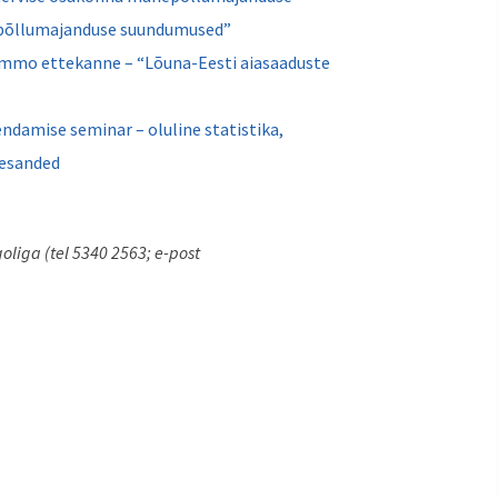
epõllumajanduse suundumused”
immo ettekanne – “Lõuna-Eesti aiasaaduste
damise seminar – oluline statistika,
lesanded
oliga (tel 5340 2563; e-post