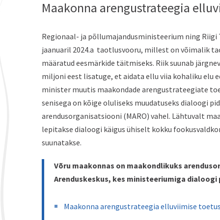
Maakonna arengustrateegia ellu
Regionaal- ja põllumajandusministeerium ning Riigi 
jaanuaril 2024.a taotlusvooru, millest on võimalik 
määratud eesmärkide täitmiseks. Riik suunab järgnev
miljoni eest lisatuge, et aidata ellu viia kohaliku el
minister muutis maakondade arengustrateegiate to
senisega on kõige oluliseks muudatuseks dialoogi p
arendusorganisatsiooni (MARO) vahel. Lähtuvalt maa
lepitakse dialoogi käigus ühiselt kokku fookusvaldko
suunatakse.
Võru maakonnas on maakondlikuks arendusor
Arenduskeskus, kes ministeeriumiga dialoogi 
Maakonna arengustrateegia elluviimise toetu