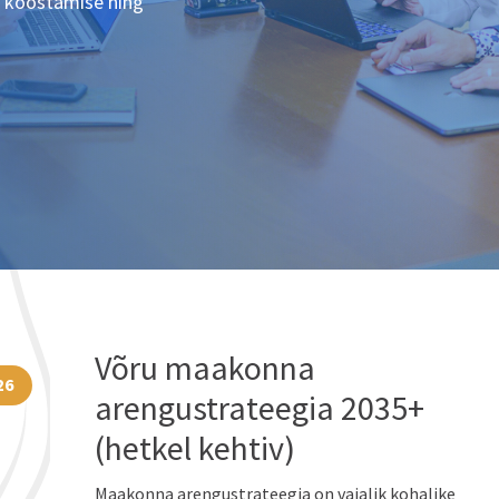
ia koostamise ning
Võru maakonna
26
arengustrateegia 2035+
(hetkel kehtiv)
Maakonna arengustrateegia on vajalik kohalike