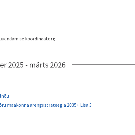
 uuendamise koordinaator);
r 2025 - märts 2026
elnõu
Võru maakonna arengustrateegia 2035+ Lisa 3