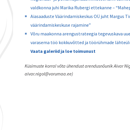
valdkonna juhi Marika Rubergi ettekanne – “Mah
Aiasaaduste Väärindamiskeskus OÜ juht Margus T
väärindamiskeskuse rajamine”
Võru maakonna arengustrateegia tegevuskava uuen
varasema töö kokkuvõtted ja töörühmade lähteü
Vaata galeriid ja loe toimunust
Küsimuste korral võta ühendust arendusnõunik Aivar Nig
aivar.nigol@vorumaa.ee)