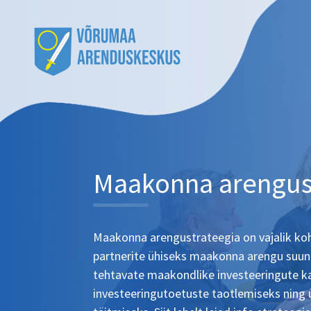
Maakonna arengus
Maakonna arengustrateegia on vajalik koh
partnerite ühiseks maakonna arengu suun
tehtavate maakondlike investeeringute 
investeeringutoetuste taotlemiseks ning 