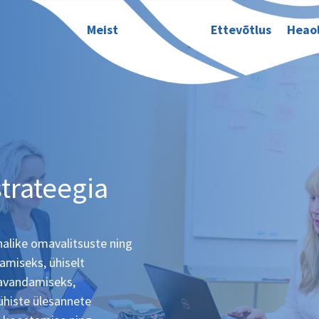
Meist
Ettevõtlus
Heao
trateegia
alike omavalitsuste ning
amiseks, ühiselt
kavandamiseks,
ühiste ülesannete