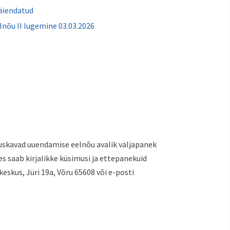
äiendatud
lnõu II lugemine 03.03.2026
skavad uuendamise eelnõu avalik väljapanek
es saab kirjalikke küsimusi ja ettepanekuid
eskus, Jüri 19a, Võru 65608 või e-posti