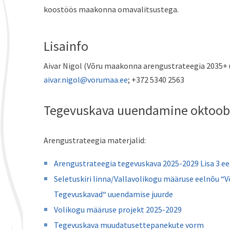
koostöös maakonna omavalitsustega.
Lisainfo
Aivar Nigol (Võru maakonna arengustrateegia 2035+
aivar.nigol@vorumaa.ee
; +372 5340 2563
Tegevuskava uuendamine oktoobe
Arengustrateegia materjalid:
Arengustrateegia tegevuskava 2025-2029 Lisa 3 e
Seletuskiri linna/Vallavolikogu määruse eelnõu “
Tegevuskavad“ uuendamise juurde
Volikogu määruse projekt 2025-2029
Tegevuskava muudatusettepanekute vorm