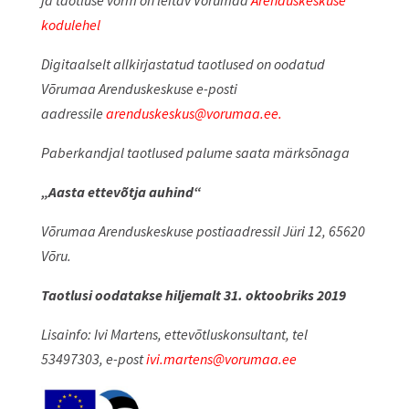
ja taotluse vorm on leitav
Võrumaa
Arenduskeskuse
kodulehel
Digitaalselt allkirjastatud taotlused on oodatud
Võrumaa Arenduskeskuse e-posti
aadressile
arenduskeskus@vorumaa.ee.
Paberkandjal taotlused palume saata märksõnaga
„Aasta ettevõtja auhind“
Võr
umaa Arenduskeskuse postiaadressil Jüri 12, 65620
Võru.
Taotlusi oodatakse hiljemalt
31. oktoobriks 2019
Lisainfo:
Ivi Martens, ettevõtluskonsultant, tel
53497303, e-post
ivi.martens@vorumaa.ee