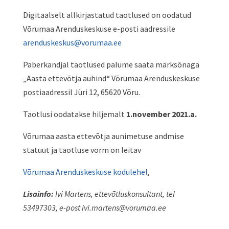
Digitaalselt allkirjastatud taotlused on oodatud
Võrumaa Arenduskeskuse e-posti aadressile
arenduskeskus@vorumaa.ee
Paberkandjal taotlused palume saata märksõnaga
„Aasta ettevõtja auhind“ Võrumaa Arenduskeskuse
postiaadressil Jüri 12, 65620 Võru.
Taotlusi oodatakse hiljemalt
1.november 2021.a.
Võrumaa aasta ettevõtja aunimetuse andmise
statuut ja taotluse vorm on leitav
Võrumaa Arenduskeskuse kodulehel
.
Lisainfo:
Ivi Martens, ettevõtluskonsultant, tel
53497303, e-post ivi.martens@vorumaa.ee