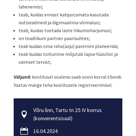
lähenemisi;
teab, kuidas ennast kahjustamata kasutada
nutiseadmeid ja digimaailma võimalusi;
teab, kuidas toetada laste liikumisharjumusi;
on teadlikum partner paarisuhtes;
teab kuidas oma raha(asju) paremini planeerida;
teab kuidas toitumine mõjutab lapse füüsilist ja
vaimset tervist;
Väljund:
koolitusel osalenu saab soovi korral tõendi.
Vastav märge teha koolitusele registreerimisel.
Võru linn, Tartu tn 25 IV korrus

(konverentsisaal)

16.04.2024