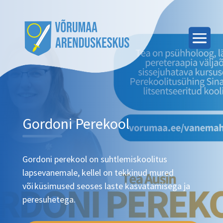
Gordoni Perekool
Gordoni perekool on suhtlemiskoolitus
lapsevanemale, kellel on tekkinud mured
või küsimused seoses laste kasvatamisega ja
peresuhetega.