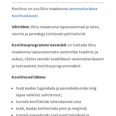
Koolitus on osa Võru maakonna
vanemahariduse
koolituskavast
.
Sihtrühm:
Võru maakonna lapsevanema
d ja laste,
noorte ja peredega töötavad spetsialistid
Koolitusprogrammi eesmärk
on toetada Võru
maakonna lapsevanemate vanemlike teadmisi ja
oskusi, tõstes seeläbi teadlikkust vanemaharidusest
ja
toetavatest koolitusprogrammidest .
Koolitused läbinu:
teab kuidas tugevdada ja parandada enda ning
lapse vahelist suhtlemist;
tunneb konfliktide lahendamise viise
teab, kuidas kehtestada piire ja reegleid;
tunneb enesehoidu toetavaid tehnikaid ja