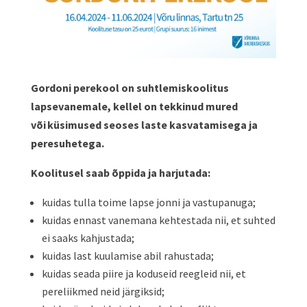
Gordoni perekool on suhtlemiskoolitus
lapsevanemale, kellel on tekkinud mured
või küsimused seoses laste kasvatamisega ja
peresuhetega.
Koolitusel saab õppida ja harjutada:
kuidas tulla toime lapse jonni ja vastupanuga;
kuidas ennast vanemana kehtestada nii, et suhted
ei saaks kahjustada;
kuidas last kuulamise abil rahustada;
kuidas seada piire ja koduseid reegleid nii, et
pereliikmed neid järgiksid;