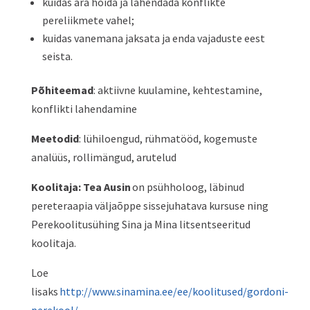
kuidas ära hoida ja lahendada konflikte
pereliikmete vahel;
kuidas vanemana jaksata ja enda vajaduste eest
seista.
Põhiteemad
: aktiivne kuulamine, kehtestamine,
konflikti lahendamine
Meetodid
: lühiloengud, rühmatööd, kogemuste
analüüs, rollimängud, arutelud
Koolitaja: Tea Ausin
on psühholoog, läbinud
pereteraapia väljaõppe sissejuhatava kursuse ning
Perekoolitusühing Sina ja Mina litsentseeritud
koolitaja.
Loe
lisaks
http://www.sinamina.ee/ee/koolitused/gordoni-