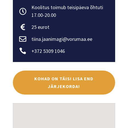
Koolitus toimub teisipäeva õhtuti

17.00-20.00

25 eurot

tiina.jaanimagi@vorumaa.ee

+372 5309 1046
KOHAD ON TÄIS! LISA END
JÄRJEKORDA!