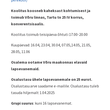
perekool/
Koolitus koosneb kaheksast kohtumisest ja
toimub Võru linnas, Tartu tn 25 IV korrus,
konverentsisaalis.
Koolitus toimub teisipäeva õhtuti 17.00-20.00
Kuupäevad: 16.04, 23.04, 30.04, 07.05,14.05, 21.05,
28.05, 11.06
Osalema ootame Võru maakonnas elavaid
lapsevanemaid.
Osalustasu ühele lapsevanemale on 25 eurot.
Osalustasu arve saadame e-mailile. Osalustasu tuleb
tasuda hiljemalt 1.04.2025
Grupi suurus
: kuni 16 lapsevanemat.