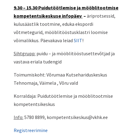
9.30 – 15.30 Puidutöötlemise ja mööblitootmise
kompetentsikeskuse infopäev
–
äriprotsessid,
kulusäästlik tootmine, eduka ekspordi
võtmetegurid, mööblitööstusklastri loomise
võimalikkus. Päevakava leiad
SIIT
!
Sihtgrupp:
puidu – ja mööblitööstusettevõtjad ja
vastava eriala tudengid
Toimumiskoht: Võrumaa Kutsehariduskeskus
Tehnomaja, Väimela , Võru vald
Korraldaja: Puidutöötlemise ja mööblitootmise
kompetentsikeskus
Info:
5780 8899, kompetentsikeskus@vkhk.ee
Registreerimine