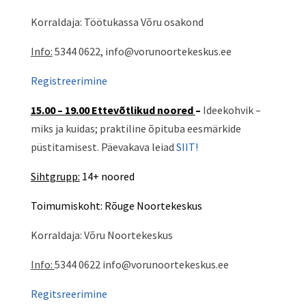
Korraldaja: Töötukassa Võru osakond
Info:
5344 0622, info@vorunoortekeskus.ee
Registreerimine
15.00 – 19.00 Ettevõtlikud noored
–
Ideekohvik –
miks ja kuidas; praktiline õpituba eesmärkide
püstitamisest. Päevakava leiad
SIIT!
Sihtgrupp:
14+ noored
Toimumiskoht: Rõuge Noortekeskus
Korraldaja: Võru Noortekeskus
Info:
5344 0622 info@vorunoortekeskus.ee
Regitsreerimine