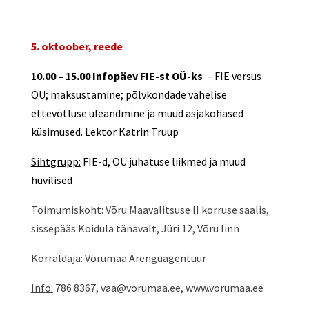
5. oktoober, reede
10.00 – 15.00 Infopäev FIE-st OÜ-ks
– FIE versus
OÜ; maksustamine; põlvkondade vahelise
ettevõtluse üleandmine ja muud asjakohased
küsimused.
Lektor Katrin Truup
Sihtgrupp:
FIE-d, OÜ juhatuse liikmed ja muud
huvilised
Toimumiskoht: Võru Maavalitsuse II korruse saalis,
sissepääs Koidula tänavalt, Jüri 12, Võru linn
Korraldaja: Võrumaa Arenguagentuur
Info:
786 8367, vaa@vorumaa.ee, www.vorumaa.ee