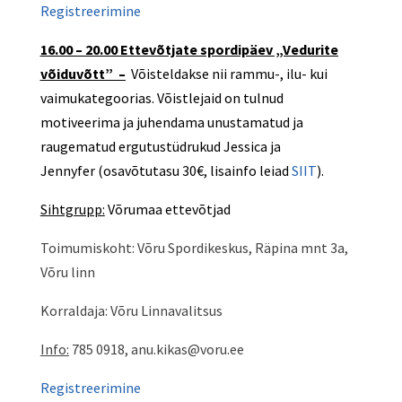
Registreerimine
16.00 – 20.00 Ettevõtjate spordipäev „Vedurite
võiduvõtt”
–
Võisteldakse nii rammu-, ilu- kui
vaimukategoorias. Võistlejaid on tulnud
motiveerima ja juhendama unustamatud ja
raugematud ergutustüdrukud Jessica ja
Jennyfer
(osavõtutasu 30€,
lisainfo leiad
SIIT
).
Sihtgrupp:
Võrumaa ettevõtjad
Toimumiskoht: Võru Spordikeskus, Räpina mnt 3a,
Võru linn
Korraldaja: Võru Linnavalitsus
Info:
785 0918, anu.kikas@voru.ee
Registreerimine