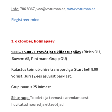
Info:
786 8367, vaa@vorumaa.ee,
www.vorumaa.ee
Registreerimine
3. oktoober, kolmapäev
9.00 – 15.00 – Ettevõtjate külastuspäev
(Ritico OÜ,
Suwem AS, Pintmann Grupp OÜ)
Külastus toimub ühise transpordiga. Start kell 9.00
Võrust, Jüri 12 ees asuvast parklast.
Grupi suurus 25 inimest.
Sihtgrupp:
Toodete ja teenuste arendamisest
huvitatud noored ja ettevõtjad