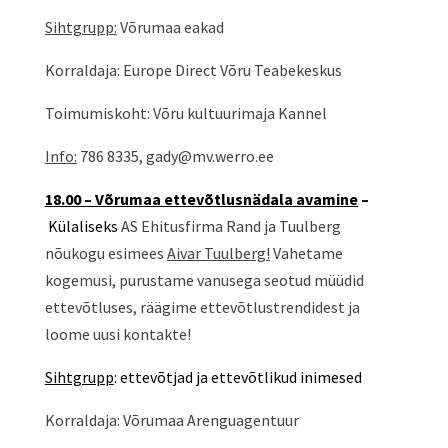
Sihtgrupp:
Võrumaa eakad
Korraldaja: Europe Direct Võru Teabekeskus
Toimumiskoht: Võru kultuurimaja Kannel
Info:
786 8335, gady@mv.werro.ee
18.00 – Võrumaa ettevõtlusnädala avamine
–
Külaliseks
AS Ehitusfirma Rand ja Tuulberg
nõukogu esimees
Aivar Tuulberg!
Vahetame
kogemusi, purustame vanusega seotud müüdid
ettevõtluses, räägime ettevõtlustrendidest ja
loome uusi kontakte!
Sihtgrupp
: ettevõtjad ja ettevõtlikud inimesed
Korraldaja: Võrumaa Arenguagentuur