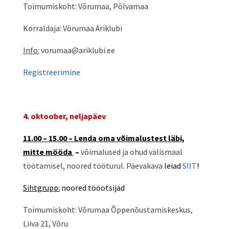
Toimumiskoht: Võrumaa, Põlvamaa
Korraldaja: Võrumaa Äriklubi
Info:
vorumaa@ariklubi.ee
Registreerimine
4. oktoober, neljapäev
11.00 – 15.00 – Lenda oma võimalustest läbi,
mitte mööda
–
võimalused ja ohud välismaal
töötamisel, noored tööturul. Päevakava
leiad
SIIT
!
Sihtgrupp:
noored tööotsijad
Toimumiskoht: Võrumaa Õppenõustamiskeskus,
Liiva 21, Võru