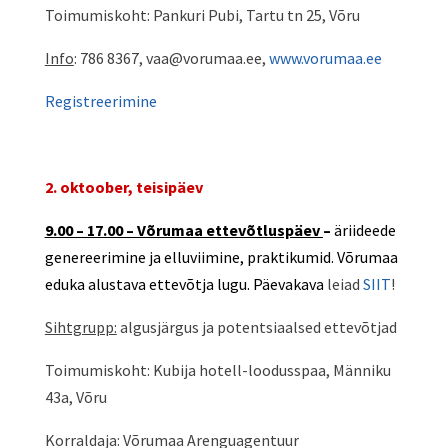
Toimumiskoht: Pankuri Pubi, Tartu tn 25, Võru
Info
: 786 8367, vaa@vorumaa.ee,
www.vorumaa.ee
Registreerimine
2. oktoober, teisipäev
9.00 – 17.00 – Võrumaa ettevõtluspäev
–
äriideede
genereerimine ja elluviimine, praktikumid. Võrumaa
eduka alustava ettevõtja lugu. Päevakava
leiad
SIIT
!
Sihtgrupp:
algusjärgus ja potentsiaalsed ettevõtjad
Toimumiskoht: Kubija hotell-loodusspaa, Männiku
43a, Võru
Korraldaja: Võrumaa Arenguagentuur