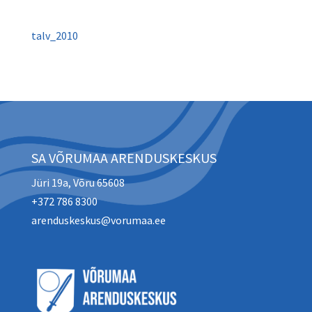
talv_2010
SA VÕRUMAA ARENDUSKESKUS
Jüri 19a, Võru 65608
+372 786 8300
arenduskeskus@vorumaa.ee