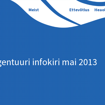
Meist
Ettevõtlus
Heao
ntuuri infokiri mai 2013