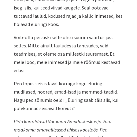
isegi siis, kui teed viivad kaugele. Seal ootavad
tuttavad laulud, kodused rajad ja kallid inimesed, kes
hoiavad eluringi koos.
Võib-olla peituski selle õhtu suurim väärtus just
selles. Mitte ainult lauludes ja tantsudes, vaid
teadmises, et oleme osa millestki suuremast. Et
meie lood, meie inimesed ja meie rõõmud kestavad
edasi.
Peo lõpus seisis laval korraga kogu eluring:
mudilased, noored, emad-isad ja memmed-taadid.
Nagu peo sõnumis öeldi: „Eluring saab täis siis, kui
põlvkonnad seisavad kõrvuti.“
Pidu korraldasid Võrumaa Arenduskeskus ja Võru
maakonna omavalitsused ühises koostöös. Peo