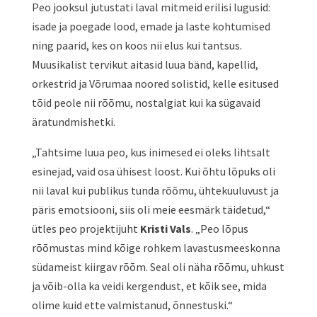
Peo jooksul jutustati laval mitmeid erilisi lugusid:
isade ja poegade lood, emade ja laste kohtumised
ning paarid, kes on koos nii elus kui tantsus.
Muusikalist tervikut aitasid luua bänd, kapellid,
orkestrid ja Võrumaa noored solistid, kelle esitused
tõid peole nii rõõmu, nostalgiat kui ka sügavaid
äratundmishetki.
„Tahtsime luua peo, kus inimesed ei oleks lihtsalt
esinejad, vaid osa ühisest loost. Kui õhtu lõpuks oli
nii laval kui publikus tunda rõõmu, ühtekuuluvust ja
päris emotsiooni, siis oli meie eesmärk täidetud,“
ütles peo projektijuht
Kristi Vals
. „Peo lõpus
rõõmustas mind kõige rohkem lavastusmeeskonna
südameist kiirgav rõõm. Seal oli näha rõõmu, uhkust
ja võib-olla ka veidi kergendust, et kõik see, mida
olime kuid ette valmistanud, õnnestuski.“