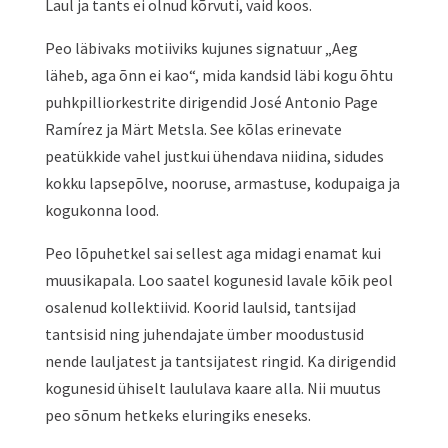
Laul ja tants ei olnud kõrvuti, vaid koos.
Peo läbivaks motiiviks kujunes signatuur „Aeg
läheb, aga õnn ei kao“, mida kandsid läbi kogu õhtu
puhkpilliorkestrite dirigendid José Antonio Page
Ramírez ja Märt Metsla. See kõlas erinevate
peatükkide vahel justkui ühendava niidina, sidudes
kokku lapsepõlve, nooruse, armastuse, kodupaiga ja
kogukonna lood.
Peo lõpuhetkel sai sellest aga midagi enamat kui
muusikapala. Loo saatel kogunesid lavale kõik peol
osalenud kollektiivid. Koorid laulsid, tantsijad
tantsisid ning juhendajate ümber moodustusid
nende lauljatest ja tantsijatest ringid. Ka dirigendid
kogunesid ühiselt laululava kaare alla. Nii muutus
peo sõnum hetkeks eluringiks eneseks.