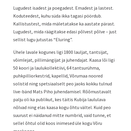
Lugudest isadest ja poegadest. Emadest ja lastest.
Koduteedest, kuhu süda ikka tagasi pöördub.
Kallistustest, mida mäletatakse ka aastate pärast.
Lugudest, mida räägitakse edasi põlvest põlve –
just
sellist lugu jutustas “Eluring”.
Ühele lavale kogunes ligi 1800 lauljat, tantsijat,
võimlejat, pillimängijat ja juhendajat. Kaasa lõi ligi
50 koori ja laulukollektiivi, 64 tantsurühma,
puhkpilliorkestrid, kapellid, Võrumaa noored
solistid ning spetsiaalselt peo jaoks kokku tulnud
live-bänd Mats Piho juhendamisel. Rõõmustavalt
palju oli ka publikut, kes täitis Kubija laululava
nõlvad ning elas kaasa kogu õhtu vältel. Kuid peo
suurust ei näidanud mitte numbrid, vaid tunne, et
sellel õhtul olid koos inimesed üle kogu Võru