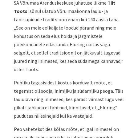
SA Võrumaa Arenduskeskuse juhatuse liikme
Tiit
Toots
i sõnul ulatub Võru maakonna laulu- ja
tantsupidude traditsioon enam kui 140 aasta taha.
„See on meie eelkäijate loodud pärand ning meie
kohustus on seda elus hoida ja järgmistele
põlvkondadele edasi anda. Eluring näitas väga
selgelt, et sellel traditsioonil on jätkuvalt tugevad
juured ning inimesed, kes seda südamega kannavad,“
ütles Toots.
Publiku tagasisidest kostus korduvalt mõte, et
tegemist oli sooja, inimliku ja südamliku peoga. Täis
laululava ning inimesed, kes pärast viimast lugu veel
pikalt lahkuda ei tahtnud, kinnitasid, et „Eluring“
puudutas nii esinejaid kui ka vaatajaid.
Peo vahetekstides kõlas mõte, et igal inimesel on
oma paik, kuhu süda ikka ja jälle tagasi pöördub,