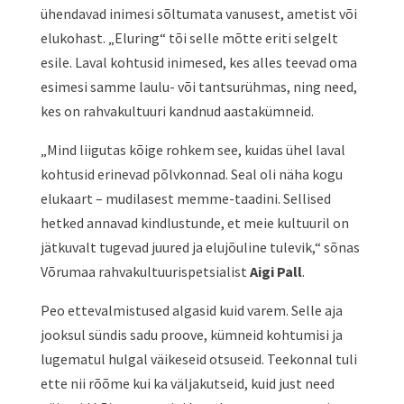
ühendavad inimesi sõltumata vanusest, ametist või
elukohast. „Eluring“ tõi selle mõtte eriti selgelt
esile. Laval kohtusid inimesed, kes alles teevad oma
esimesi samme laulu- või tantsurühmas, ning need,
kes on rahvakultuuri kandnud aastakümneid.
„Mind liigutas kõige rohkem see, kuidas ühel laval
kohtusid erinevad põlvkonnad. Seal oli näha kogu
elukaart – mudilasest memme-taadini. Sellised
hetked annavad kindlustunde, et meie kultuuril on
jätkuvalt tugevad juured ja elujõuline tulevik,“ sõnas
Võrumaa rahvakultuurispetsialist
Aigi Pall
.
Peo ettevalmistused algasid kuid varem. Selle aja
jooksul sündis sadu proove, kümneid kohtumisi ja
lugematul hulgal väikeseid otsuseid. Teekonnal tuli
ette nii rõõme kui ka väljakutseid, kuid just need