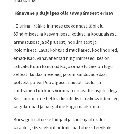
maakonna.
Tänavune pidu julges olla tavapärasest erinev
„Eluring“ rääkis inimese teekonnast läbi elu.
Sündimisest ja kasvamisest, kodust ja kodupaigast,
armastusest ja sõprusest, hoolimisest ja
hoidmisest. Laval kohtusid mudilased, koolinoored,
emad-isad, vanavanemad ning inimesed, kes on
rahvakultuuri kandnud kogu oma elu. See oli lugu
sellest, kuidas meie aeg ja õnn kanduvad edasi
põlvest põlve. Peo alguses süüdati laulu- ja
tantsupeo tuli koos Võrumaa omavalitsusjuhtidega.
See sümboolne hetk sidus üheks tervikuks inimesed,
kogukonnad ja paigad üle kogu maakonna.
Kui sageli nähakse lauljaid ja tantsijaid eraldi
kavades, siis seekord põimiti nad üheks tervikuks.