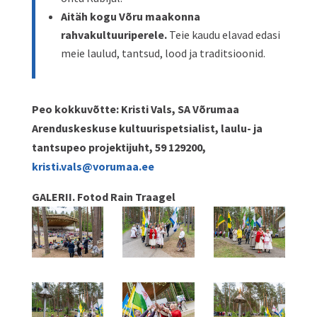
Aitäh kogu Võru maakonna
rahvakultuuriperele.
Teie kaudu elavad edasi
meie laulud, tantsud, lood ja traditsioonid.
Peo kokkuvõtte:
Kristi Vals, SA Võrumaa
Arenduskeskuse kultuurispetsialist, laulu- ja
tantsupeo projektijuht, 59 129200,
kristi.vals@vorumaa.ee
GALERII. Fotod Rain Traagel