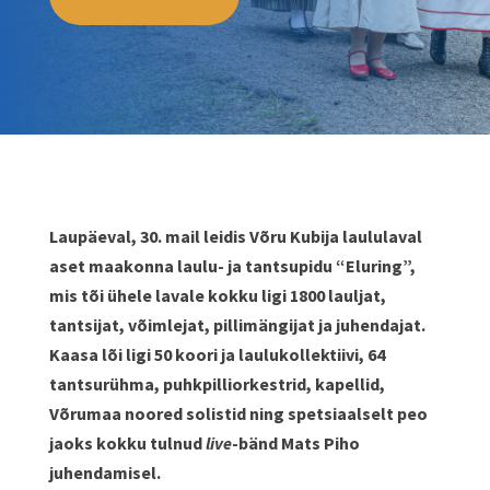
Laupäeval, 30. mail leidis Võru Kubija laululaval
aset maakonna laulu- ja tantsupidu “Eluring”,
mis tõi ühele lavale kokku ligi 1800 lauljat,
tantsijat, võimlejat, pillimängijat ja juhendajat.
Kaasa lõi ligi 50 koori ja laulukollektiivi, 64
tantsurühma, puhkpilliorkestrid, kapellid,
Võrumaa noored solistid ning spetsiaalselt peo
jaoks kokku tulnud
live
-bänd Mats Piho
juhendamisel.