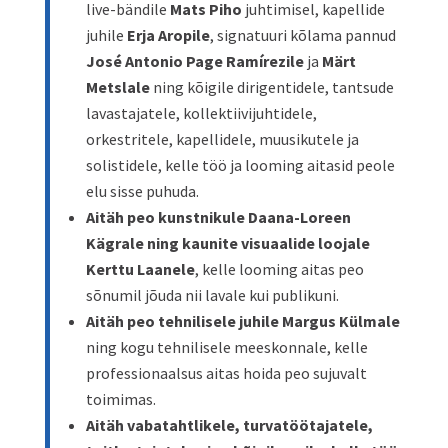
live-bändile
Mats Piho
juhtimisel, kapellide
juhile
Erja Aropile
, signatuuri kõlama pannud
José Antonio Page Ramírezile
ja
Märt
Metslale
ning kõigile dirigentidele, tantsude
lavastajatele, kollektiivijuhtidele,
orkestritele, kapellidele, muusikutele ja
solistidele, kelle töö ja looming aitasid peole
elu sisse puhuda.
Aitäh peo kunstnikule Daana-Loreen
Kägrale ning kaunite visuaalide loojale
Kerttu Laanele
, kelle looming aitas peo
sõnumil jõuda nii lavale kui publikuni.
Aitäh peo tehnilisele juhile Margus Külmale
ning kogu tehnilisele meeskonnale, kelle
professionaalsus aitas hoida peo sujuvalt
toimimas.
Aitäh vabatahtlikele, turvatöötajatele,