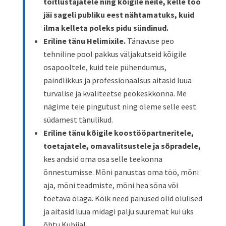
toitlustajatele ning kõigile neile, kelle töö
jäi sageli publiku eest nähtamatuks, kuid
ilma kelleta poleks pidu sündinud.
Eriline tänu Helimixile.
Tänavuse peo
tehniline pool pakkus väljakutseid kõigile
osapooltele, kuid teie pühendumus,
paindlikkus ja professionaalsus aitasid luua
turvalise ja kvaliteetse peokeskkonna. Me
nägime teie pingutust ning oleme selle eest
südamest tänulikud.
Eriline tänu kõigile koostööpartneritele,
toetajatele, omavalitsustele ja sõpradele,
kes andsid oma osa selle teekonna
õnnestumisse. Mõni panustas oma töö, mõni
aja, mõni teadmiste, mõni hea sõna või
toetava õlaga. Kõik need panused olid olulised
ja aitasid luua midagi palju suuremat kui üks
õhtu Kubijal.