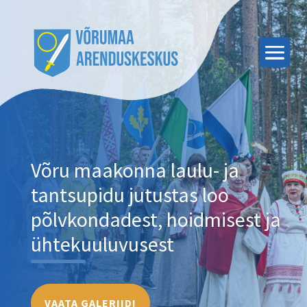
Võru maakonna laulu- ja
tantsupidu jutustas loo
põlvkondadest, hoidmisest ja
ühtekuuluvusest
VAATA GALERIID!