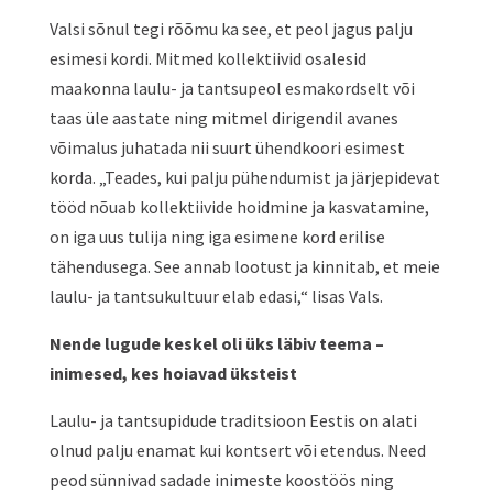
Valsi sõnul tegi rõõmu ka see, et peol jagus palju
esimesi kordi. Mitmed kollektiivid osalesid
maakonna laulu- ja tantsupeol esmakordselt või
taas üle aastate ning mitmel dirigendil avanes
võimalus juhatada nii suurt ühendkoori esimest
korda. „Teades, kui palju pühendumist ja järjepidevat
tööd nõuab kollektiivide hoidmine ja kasvatamine,
on iga uus tulija ning iga esimene kord erilise
tähendusega. See annab lootust ja kinnitab, et meie
laulu- ja tantsukultuur elab edasi,“ lisas Vals.
Nende lugude keskel oli üks läbiv teema –
inimesed, kes hoiavad üksteist
Laulu- ja tantsupidude traditsioon Eestis on alati
olnud palju enamat kui kontsert või etendus. Need
peod sünnivad sadade inimeste koostöös ning