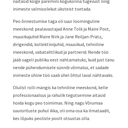
näitasid kõige paremini kogukonna tugevust ning
inimeste valmisolekut üksteist toetada.
Peo õnnestumise taga oli suur loominguline
meeskond: pealavastajad Anne Tolk ja Maire Post,
muusikajuhid Maire Nirk ja Jane Reiljan-Prätz,
dirigendid, kollektiivijuhid, muusikud, tehniline
meeskond, vabatahtlikud ja partnerid. Nende töö
jääb sageli publiku eest nähtamatuks, kuid just tänu
nende pühendumisele sünnib võimalus, et sadade
inimeste ühine töö saab ühel õhtul laval nähtavaks.
Olulist rolli mängis ka tehniline meeskond, kelle
professionaalsus ja rahulik tegutsemine aitasid
hoida kogu peo toimimas. Ning nagu Võrumaa
suurürituste puhul ikka, oli oma osa ka ilmataadil,
kes lõpuks peoliste poolt otsustas olla.