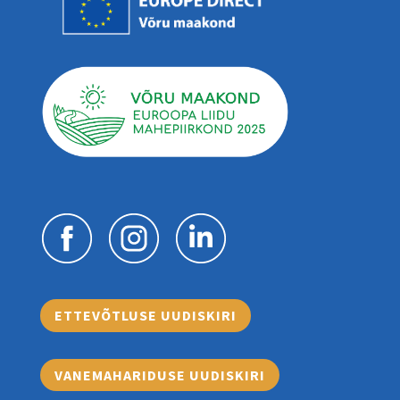
ETTEVÕTLUSE UUDISKIRI
VANEMAHARIDUSE UUDISKIRI