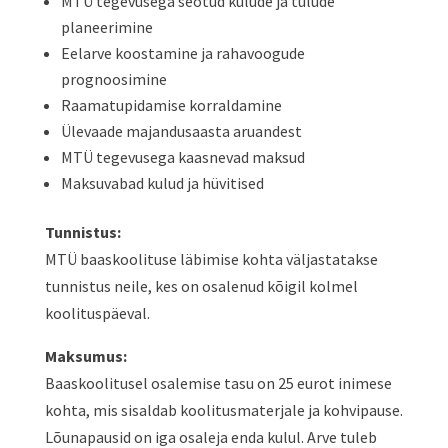
MTÜ tegevusega seotud kulude ja tulude
planeerimine
Eelarve koostamine ja rahavoogude
prognoosimine
Raamatupidamise korraldamine
Ülevaade majandusaasta aruandest
MTÜ tegevusega kaasnevad maksud
Maksuvabad kulud ja hüvitised
Tunnistus:
MTÜ baaskoolituse läbimise kohta väljastatakse
tunnistus neile, kes on osalenud kõigil kolmel
koolituspäeval.
Maksumus:
Baaskoolitusel osalemise tasu on 25 eurot inimese
kohta, mis sisaldab koolitusmaterjale ja kohvipause.
Lõunapausid on iga osaleja enda kulul. Arve tuleb