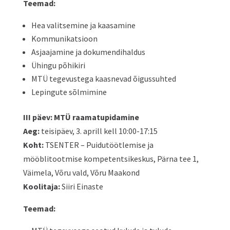
Teemad:
Hea valitsemine ja kaasamine
Kommunikatsioon
Asjaajamine ja dokumendihaldus
Ühingu põhikiri
MTÜ tegevustega kaasnevad õigussuhted
Lepingute sõlmimine
III päev: MTÜ raamatupidamine
Aeg:
teisipäev, 3. aprill kell 10:00-17:15
Koht:
TSENTER – Puidutöötlemise ja
mööblitootmise kompetentsikeskus, Pärna tee 1,
Väimela, Võru vald, Võru Maakond
Koolitaja:
Siiri Einaste
Teemad: