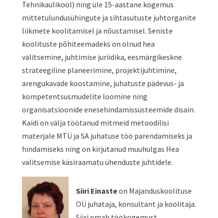
Tehnikaülikool) ning üle 15-aastane kogemus
mittetulundusühingute ja sihtasutuste juhtorganite
liikmete koolitamisel ja nõustamisel. Seniste
koolituste põhiteemadeks on olnud hea
valitsemine, juhtimise juriidika, eesmärgikeskne
strateegiline planeerimine, projektijuhtimine,
arengukavade koostamine, juhatuste pädevus- ja
kompetentsusmudelite loomine ning
organisatsioonide enesehindamissüsteemide disain.
Kaidi on välja töötanud mitmeid metoodilisi
materjale MTÜ ja SA juhatuse töö parendamiseks ja
hindamiseks ning on kirjutanud muuhulgas Hea
valitsemise käsiraamatu ühenduste juhtidele.
Siiri Einaste
on Majanduskoolituse
OÜ juhataja, konsultant ja koolitaja.
Siiri omab töökogemust