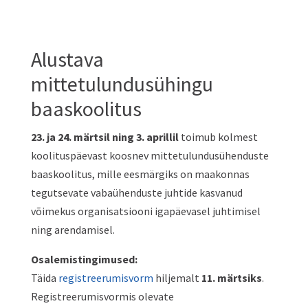
Alustava
mittetulundusühingu
baaskoolitus
23. ja 24. märtsil ning 3. aprillil
toimub kolmest
koolituspäevast koosnev mittetulundusühenduste
baaskoolitus, mille eesmärgiks on maakonnas
tegutsevate vabaühenduste juhtide kasvanud
võimekus organisatsiooni igapäevasel juhtimisel
ning arendamisel.
Osalemistingimused:
Täida
registreerumisvorm
hiljemalt
11
. märtsiks
.
Registreerumisvormis olevate