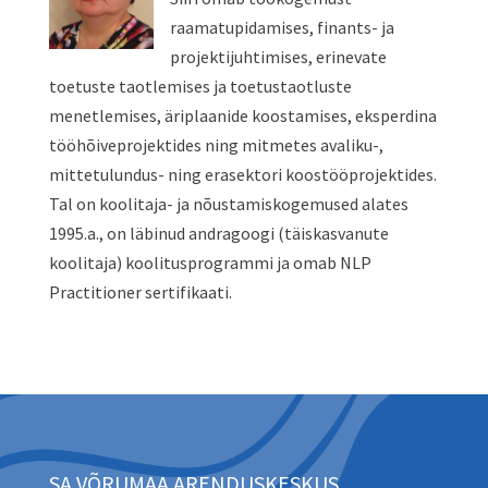
raamatupidamises, finants- ja
projektijuhtimises, erinevate
toetuste taotlemises ja toetustaotluste
menetlemises, äriplaanide koostamises, eksperdina
tööhõiveprojektides ning mitmetes avaliku-,
mittetulundus- ning erasektori koostööprojektides.
Tal on koolitaja- ja nõustamiskogemused alates
1995.a., on läbinud andragoogi (täiskasvanute
koolitaja) koolitusprogrammi ja omab NLP
Practitioner sertifikaati.
SA VÕRUMAA ARENDUSKESKUS