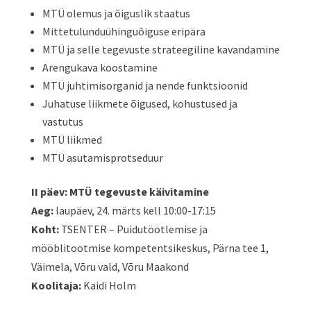
MTÜ olemus ja õiguslik staatus
Mittetulunduühinguõiguse eripära
MTÜ ja selle tegevuste strateegiline kavandamine
Arengukava koostamine
MTÜ juhtimisorganid ja nende funktsioonid
Juhatuse liikmete õigused, kohustused ja
vastutus
MTÜ liikmed
MTÜ asutamisprotseduur
II päev: MTÜ tegevuste käivitamine
Aeg:
laupäev, 24. märts kell 10:00-17:15
Koht:
TSENTER – Puidutöötlemise ja
mööblitootmise kompetentsikeskus, Pärna tee 1,
Väimela, Võru vald, Võru Maakond
Koolitaja:
Kaidi Holm