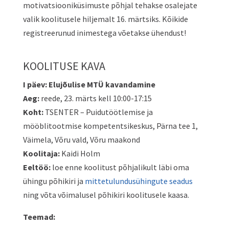
motivatsiooniküsimuste põhjal tehakse osalejate
valik koolitusele hiljemalt 16. märtsiks. Kõikide
registreerunud inimestega võetakse ühendust!
KOOLITUSE KAVA
I päev: Elujõulise MTÜ kavandamine
Aeg:
reede, 23. märts kell 10:00-17:15
Koht:
TSENTER – Puidutöötlemise ja
mööblitootmise kompetentsikeskus, Pärna tee 1,
Väimela, Võru vald, Võru maakond
Koolitaja:
Kaidi Holm
Eeltöö:
loe enne koolitust põhjalikult läbi oma
ühingu põhikiri ja
mittetulundusühingute seadus
ning võta võimalusel põhikiri koolitusele kaasa.
Teemad: