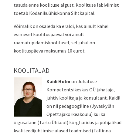
tasuda enne koolituse algust. Koolituse läbiviimist
toetab Kodanikuühiskonna Sihtkapital.
Võimalik on osaleda ka eraldi, kas ainult kahel
esimesel koolituspäeval või ainult
raamatupidamiskoolitusel, sel juhul on
koolituspäeva maksumus 10 eurot.
KOOLITAJAD
Kaidi Holm
on Juhatuse
Kompetentsikeskus OÜ juhataja,
juhtiv koolitaja ja konsultant. Kaidil
on nii pedagoogiline (Jyväskylän
Opettajakorkeakoulu) kui ka
õigusalane (Tartu Ülikool) kõrgharidus ja põhjalikud
kvaliteedijuhtimise alased teadmised (Tallinna