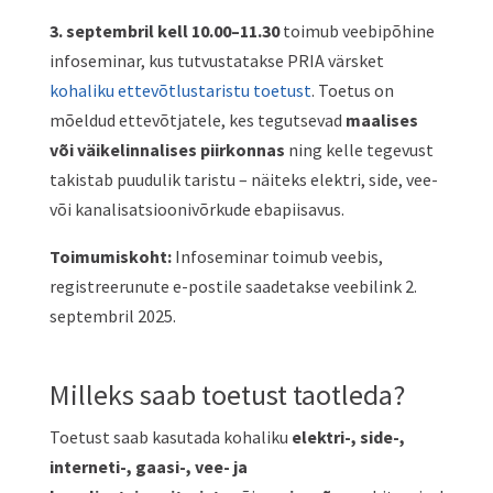
3. septembril kell 10.00–11.30
toimub veebipõhine
infoseminar, kus tutvustatakse PRIA värsket
kohaliku ettevõtlustaristu toetust
. Toetus on
mõeldud ettevõtjatele, kes tegutsevad
maalises
või väikelinnalises piirkonnas
ning kelle tegevust
takistab puudulik taristu – näiteks elektri, side, vee-
või kanalisatsioonivõrkude ebapiisavus.
Toimumiskoht:
Infoseminar toimub veebis,
registreerunute e-postile saadetakse veebilink 2.
septembril 2025.
Milleks saab toetust taotleda?
Toetust saab kasutada kohaliku
elektri-, side-,
interneti-, gaasi-, vee- ja