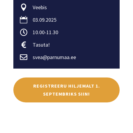

Veebis

03.09.2025

10.00-11.30

Tasuta!

svea@parnumaa.ee
REGISTREERU HILJEMALT 1.
SEPTEMBRIKS SIIN!