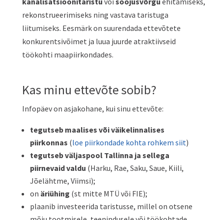
kanalisatsioonitaristu
või
soojusvõrgu
ehitamiseks,
rekonstrueerimiseks ning vastava taristuga
liitumiseks. Eesmärk on suurendada ettevõtete
konkurentsivõimet ja
l
uua juurde atraktiivseid
töökohti maapiirkondades.
Kas minu ettevõte sobib?
Infopäev on asjakohane, kui sinu ettevõte:
tegutseb
maalises või väikelinnalises
piirkonnas
(
loe piirkondade kohta rohkem siit
)
tegutseb väljaspool Tallinna
ja selle
ga
piirnevaid vald
u
(Harku, Rae, Saku, Saue, Kiili,
Jõelähtme, Viimsi);
on
äriühing
(st mitte MTÜ või FIE);
plaanib investeerida taristusse, millel on otsene
mõju tootmisele, teenindusele või töökohtade