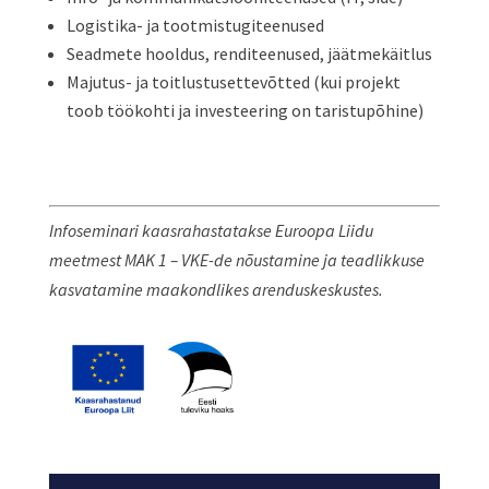
Logistika- ja tootmistugiteenused
Seadmete hooldus, renditeenused, jäätmekäitlus
Majutus- ja toitlustusettevõtted (kui projekt
toob töökohti ja investeering on taristupõhine)
Infoseminari kaasrahastatakse Euroopa Liidu
meetmest MAK 1 – VKE-de nõustamine ja teadlikkuse
kasvatamine maakondlikes arenduskeskustes.