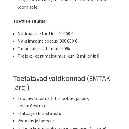
loomisele.
Toetuse suurus:
Minimaalne taotlus: 40 000 €
Maksimaalne toetus: 800 000 €
Omaosalus: vähemalt 50%
Projekti kogumaksumus: kuni 2 miljonit €
Toetatavad valdkonnad (EMTAK
järgi)
Töötlev tööstus (nt mööbli-, puidu-,
toidutööstus)
Ehitus ja ehitustaristu
Veondus ja laondus
Info- ja kommunikatsiooniteenused (IT, side)