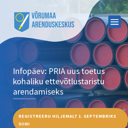
Infopäev: PRIA uus toetus
kohaliku ettevõtlustaristu
arendamiseks
REGISTREERU HILJEMALT 1. SEPTEMBRIKS
SIIN!