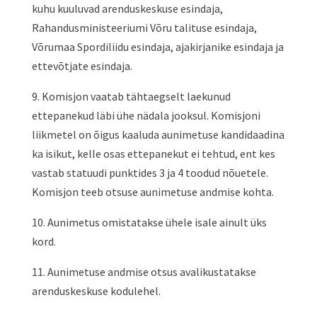
kuhu kuuluvad arenduskeskuse esindaja,
Rahandusministeeriumi Võru talituse esindaja,
Võrumaa Spordiliidu esindaja, ajakirjanike esindaja ja
ettevõtjate esindaja.
9. Komisjon vaatab tähtaegselt laekunud
ettepanekud läbi ühe nädala jooksul. Komisjoni
liikmetel on õigus kaaluda aunimetuse kandidaadina
ka isikut, kelle osas ettepanekut ei tehtud, ent kes
vastab statuudi punktides 3 ja 4 toodud nõuetele.
Komisjon teeb otsuse aunimetuse andmise kohta.
10. Aunimetus omistatakse ühele isale ainult üks
kord.
11. Aunimetuse andmise otsus avalikustatakse
arenduskeskuse kodulehel.