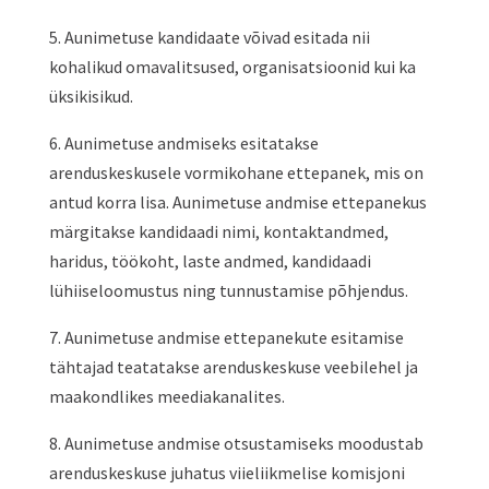
5. Aunimetuse kandidaate võivad esitada nii
kohalikud omavalitsused, organisatsioonid kui ka
üksikisikud.
6. Aunimetuse andmiseks esitatakse
arenduskeskusele vormikohane ettepanek, mis on
antud korra lisa. Aunimetuse andmise ettepanekus
märgitakse kandidaadi nimi, kontaktandmed,
haridus, töökoht, laste andmed, kandidaadi
lühiiseloomustus ning tunnustamise põhjendus.
7. Aunimetuse andmise ettepanekute esitamise
tähtajad teatatakse arenduskeskuse veebilehel ja
maakondlikes meediakanalites.
8. Aunimetuse andmise otsustamiseks moodustab
arenduskeskuse juhatus viieliikmelise komisjoni