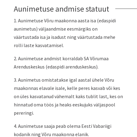
Aunimetuse andmise statuut
1. Aunimetuse Võru maakonna aasta isa (edaspidi
aunimetus) väljaandmise eesmärgiks on
väärtustada isa ja isadust ning väärtustada mehe
rolli laste kasvatamisel.
2. Aunimetuse andmist korraldab SA Võrumaa
Arenduskeskus (edaspidi arenduskeskus).
3. Aunimetus omistatakse igal aastal ühele Võru
maakonnas elavale isale, kelle peres kasvab või kes
on üles kasvatanud vähemalt kaks tublit last, kes on
hinnatud oma töös ja heaks eeskujuks väljaspool
pereringi.
4. Aunimetuse saaja peab olema Eesti Vabariigi
kodanik ning Võru maakonna elanik.