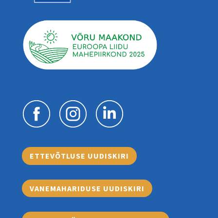
ETTEVÕTLUSE UUDISKIRI
VANEMAHARIDUSE UUDISKIRI