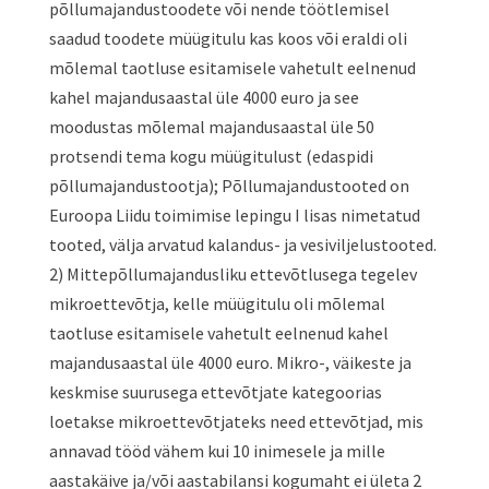
põllumajandustoodete või nende töötlemisel
saadud toodete müügitulu kas koos või eraldi oli
mõlemal taotluse esitamisele vahetult eelnenud
kahel majandusaastal üle 4000 euro ja see
moodustas mõlemal majandusaastal üle 50
protsendi tema kogu müügitulust (edaspidi
põllumajandustootja); Põllumajandustooted on
Euroopa Liidu toimimise lepingu I lisas nimetatud
tooted, välja arvatud kalandus- ja vesiviljelustooted.
2) Mittepõllumajandusliku ettevõtlusega tegelev
mikroettevõtja, kelle müügitulu oli mõlemal
taotluse esitamisele vahetult eelnenud kahel
majandusaastal üle 4000 euro. Mikro-, väikeste ja
keskmise suurusega ettevõtjate kategoorias
loetakse mikroettevõtjateks need ettevõtjad, mis
annavad tööd vähem kui 10 inimesele ja mille
aastakäive ja/või aastabilansi kogumaht ei ületa 2