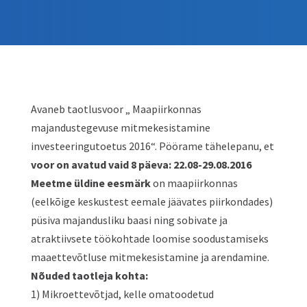
Avaneb taotlusvoor „ Maapiirkonnas
majandustegevuse mitmekesistamine
investeeringutoetus 2016“. Pöörame tähelepanu, et
voor on avatud vaid 8 päeva: 22.08-29.08.2016
Meetme üldine eesmärk
on maapiirkonnas
(eelkõige keskustest eemale jäävates piirkondades)
püsiva majandusliku baasi ning sobivate ja
atraktiivsete töökohtade loomise soodustamiseks
maaettevõtluse mitmekesistamine ja arendamine.
Nõuded taotleja kohta:
1) Mikroettevõtjad, kelle omatoodetud