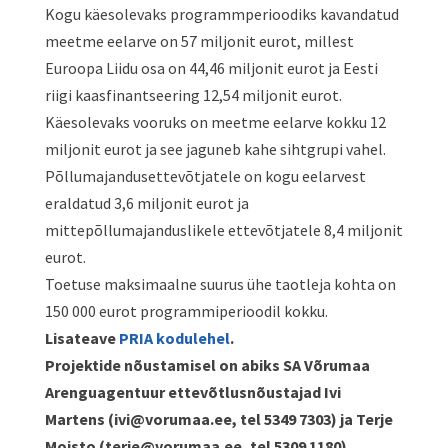
Kogu käesolevaks programmperioodiks kavandatud
meetme eelarve on 57 miljonit eurot, millest
Euroopa Liidu osa on 44,46 miljonit eurot ja Eesti
riigi kaasfinantseering 12,54 miljonit eurot.
Käesolevaks vooruks on meetme eelarve kokku 12
miljonit eurot ja see jaguneb kahe sihtgrupi vahel.
Põllumajandusettevõtjatele on kogu eelarvest
eraldatud 3,6 miljonit eurot ja
mittepõllumajanduslikele ettevõtjatele 8,4 miljonit
eurot.
Toetuse maksimaalne suurus ühe taotleja kohta on
150 000 eurot programmiperioodil kokku.
Lisateave
PRIA kodulehel
.
Projektide nõustamisel on abiks SA Võrumaa
Arenguagentuur ettevõtlusnõustajad Ivi
Martens (ivi@vorumaa.ee, tel 5349 7303) ja Terje
Moisto (terje@vorumaa.ee, tel 5309 1180).