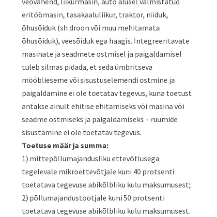
veovahend, liikurmasin, auto alusel valmistatud
eritöömasin, tasakaaluliikur, traktor, niiduk,
õhusõiduk (sh droon või muu mehitamata
õhusõiduk), veesõiduk ega haagis. Integreeritavate
masinate ja seadmete ostmisel ja paigaldamisel
tuleb silmas pidada, et seda ümbritseva
mööblieseme või sisustuselemendi ostmine ja
paigaldamine ei ole toetatav tegevus, kuna toetust
antakse ainult ehitise ehitamiseks või masina või
seadme ostmiseks ja paigaldamiseks – ruumide
sisustamine ei ole toetatav tegevus.
Toetuse määr ja summa:
1) mittepõllumajandusliku ettevõtlusega
tegelevale mikroettevõtjale kuni 40 protsenti
toetatava tegevuse abikõlbliku kulu maksumusest;
2) põllumajandustootjale kuni 50 protsenti
toetatava tegevuse abikõlbliku kulu maksumusest.