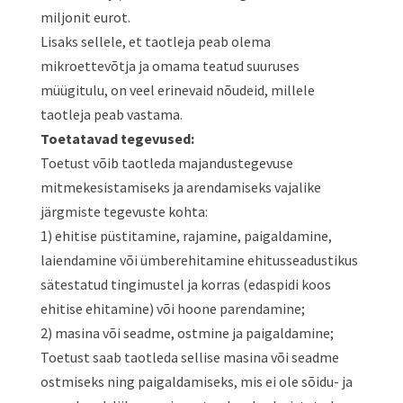
miljonit eurot.
Lisaks sellele, et taotleja peab olema
mikroettevõtja ja omama teatud suuruses
müügitulu, on veel erinevaid nõudeid, millele
taotleja peab vastama.
Toetatavad tegevused:
Toetust võib taotleda majandustegevuse
mitmekesistamiseks ja arendamiseks vajalike
järgmiste tegevuste kohta:
1) ehitise püstitamine, rajamine, paigaldamine,
laiendamine või ümberehitamine ehitusseadustikus
sätestatud tingimustel ja korras (edaspidi koos
ehitise ehitamine) või hoone parendamine;
2) masina või seadme, ostmine ja paigaldamine;
Toetust saab taotleda sellise masina või seadme
ostmiseks ning paigaldamiseks, mis ei ole sõidu- ja