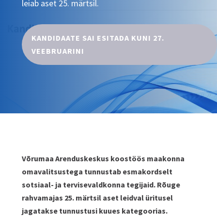
leiab aset 25. märtsil.
KANDIDAATE SAI ESITADA KUNI 27.
VEEBRUARINI
Võrumaa Arenduskeskus koostöös maakonna
omavalitsustega tunnustab esmakordselt
sotsiaal- ja tervisevaldkonna tegijaid. Rõuge
rahvamajas 25. märtsil aset leidval üritusel
jagatakse tunnustusi kuues kategoorias.