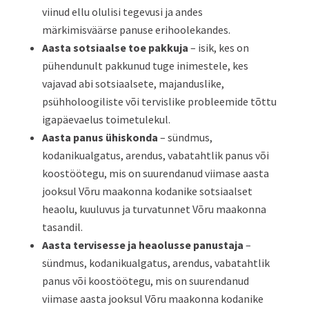
viinud ellu olulisi tegevusi ja andes
märkimisväärse panuse erihoolekandes.
Aasta sotsiaalse toe pakkuja
– isik, kes on
pühendunult pakkunud tuge inimestele, kes
vajavad abi sotsiaalsete, majanduslike,
psühholoogiliste või tervislike probleemide tõttu
igapäevaelus toimetulekul.
Aasta panus ühiskonda
– sündmus,
kodanikualgatus, arendus, vabatahtlik panus või
koostöötegu, mis on suurendanud viimase aasta
jooksul Võru maakonna kodanike sotsiaalset
heaolu, kuuluvus ja turvatunnet Võru maakonna
tasandil.
Aasta tervisesse ja heaolusse panustaja
–
sündmus, kodanikualgatus, arendus, vabatahtlik
panus või koostöötegu, mis on suurendanud
viimase aasta jooksul Võru maakonna kodanike