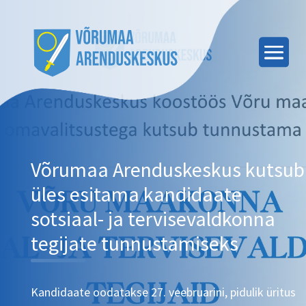
Võrumaa Arenduskeskus kutsub
üles esitama kandidaate
sotsiaal- ja tervisevaldkonna
tegijate tunnustamiseks
Kandidaate oodatakse 27. veebruarini, pidulik üritus