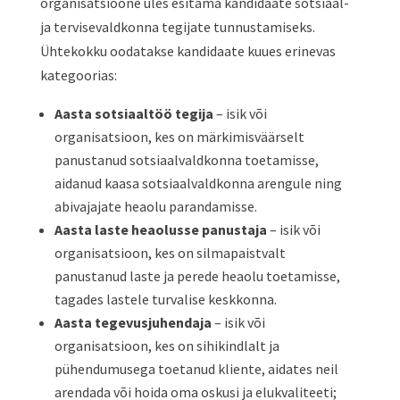
organisatsioone üles esitama kandidaate sotsiaal-
ja tervisevaldkonna tegijate tunnustamiseks.
Ühtekokku oodatakse kandidaate kuues erinevas
kategoorias:
Aasta sotsiaaltöö tegija
– isik või
organisatsioon, kes on märkimisväärselt
panustanud sotsiaalvaldkonna toetamisse,
aidanud kaasa sotsiaalvaldkonna arengule ning
abivajajate heaolu parandamisse.
Aasta laste heaolusse panustaja
– isik või
organisatsioon, kes on silmapaistvalt
panustanud laste ja perede heaolu toetamisse,
tagades lastele turvalise keskkonna.
Aasta tegevusjuhendaja
– isik või
organisatsioon, kes on sihikindlalt ja
pühendumusega toetanud kliente, aidates neil
arendada või hoida oma oskusi ja elukvaliteeti;