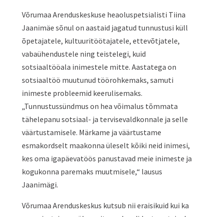
Võrumaa Arenduskeskuse heaoluspetsialisti Tiina
Jaanimäe sõnul on aastaid jagatud tunnustusi küll
õpetajatele, kultuuritöötajatele, ettevõtjatele,
vabaühendustele ning teistelegi, kuid
sotsiaaltööala inimestele mitte. Aastatega on
sotsiaaltöö muutunud töörohkemaks, samuti
inimeste probleemid keerulisemaks.
„Tunnustussündmus on hea võimalus tõmmata
tähelepanu sotsiaal- ja tervisevaldkonnale ja selle
väärtustamisele. Märkame ja väärtustame
esmakordselt maakonna üleselt kõiki neid inimesi,
kes oma igapäevatöös panustavad meie inimeste ja
kogukonna paremaks muutmisele,“ lausus
Jaanimägi.
Võrumaa Arenduskeskus kutsub nii eraisikuid kui ka