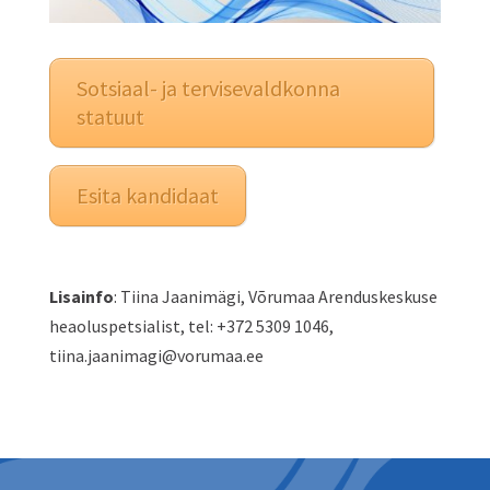
Sotsiaal- ja tervisevaldkonna
statuut
Esita kandidaat
Lisainfo
: Tiina Jaanimägi, Võrumaa Arenduskeskuse
heaoluspetsialist, tel: +372 5309 1046,
tiina.jaanimagi@vorumaa.ee