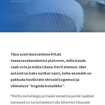
Täna avati innovatiivne KYLAS
teenusevahendamise platvorm, mille kaudu
saab osta ja müüa Lõuna-Eesti elamusi. Idee
autorid on kaks nutikat naist, kelle eesmärk on
pakkuda huvilistele ehtsaid kogemusi ja
võimaluse “kogeda kohalikku”.
“Kohtu kohalikuga ja maale vanaema juurde laadsed
teenused on turismisektori üks kiiremini tõusvaid