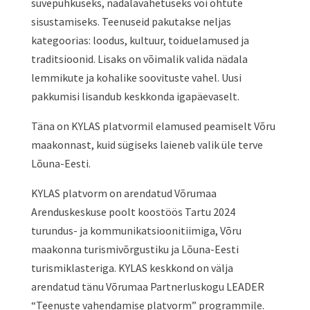
suvepuhkuseks, nädalavahetuseks või õhtute
sisustamiseks. Teenuseid pakutakse neljas
kategoorias: loodus, kultuur, toiduelamused ja
traditsioonid. Lisaks on võimalik valida nädala
lemmikute ja kohalike soovituste vahel. Uusi
pakkumisi lisandub keskkonda igapäevaselt.
Täna on KYLAS platvormil elamused peamiselt Võru
maakonnast, kuid sügiseks laieneb valik üle terve
Lõuna-Eesti.
KYLAS platvorm on arendatud Võrumaa
Arenduskeskuse poolt koostöös Tartu 2024
turundus- ja kommunikatsioonitiimiga, Võru
maakonna turismivõrgustiku ja Lõuna-Eesti
turismiklasteriga. KYLAS keskkond on välja
arendatud tänu Võrumaa Partnerluskogu LEADER
“Teenuste vahendamise platvorm” programmile.