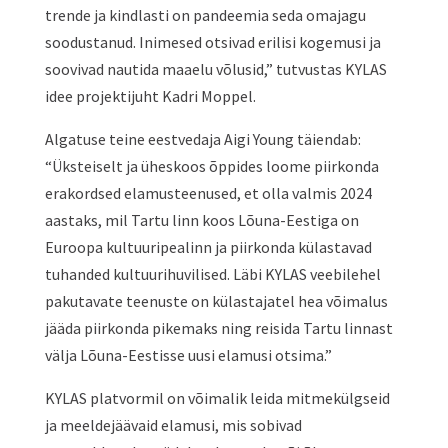
trende ja kindlasti on pandeemia seda omajagu
soodustanud. Inimesed otsivad erilisi kogemusi ja
soovivad nautida maaelu võlusid,” tutvustas KYLAS
idee projektijuht Kadri Moppel.
Algatuse teine eestvedaja Aigi Young täiendab:
“Üksteiselt ja üheskoos õppides loome piirkonda
erakordsed elamusteenused, et olla valmis 2024
aastaks, mil Tartu linn koos Lõuna-Eestiga on
Euroopa kultuuripealinn ja piirkonda külastavad
tuhanded kultuurihuvilised. Läbi KYLAS veebilehel
pakutavate teenuste on külastajatel hea võimalus
jääda piirkonda pikemaks ning reisida Tartu linnast
välja Lõuna-Eestisse uusi elamusi otsima.”
KYLAS platvormil on võimalik leida mitmekülgseid
ja meeldejäävaid elamusi, mis sobivad