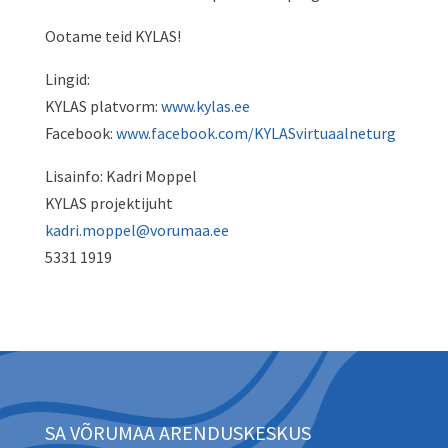
Ootame teid KYLAS!
Lingid:
KYLAS platvorm:
www.kylas.ee
Facebook:
www.facebook.com/KYLASvirtuaalneturg
Lisainfo: Kadri Moppel
KYLAS projektijuht
kadri.moppel@vorumaa.ee
5331 1919
SA VÕRUMAA ARENDUSKESKUS