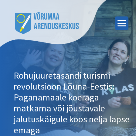
Rohujuuretasandi turismi
revolutsioon Lõuna-Eestis:
Paganamaale koeraga
matkama või jõustavale
jalutuskäigule koos nelja lapse
emaga