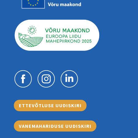
ETTEVÕTLUSE UUDISKIRI
VANEMAHARIDUSE UUDISKIRI