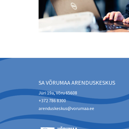
SA VÕRUMAA ARENDUSKESKUS
Jüri 19a, Võru 65608
+372 786 8300
arenduskeskus@vorumaa.ee