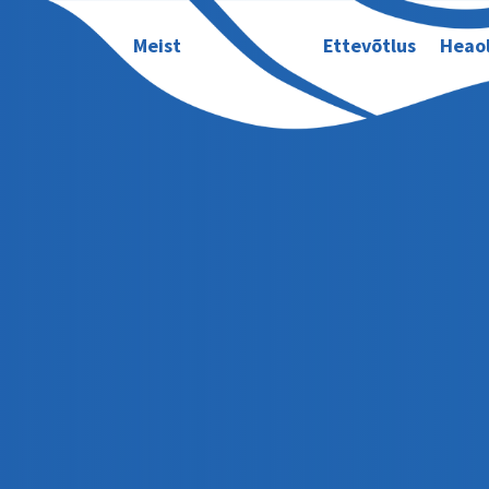
Meist
Ettevõtlus
Heao