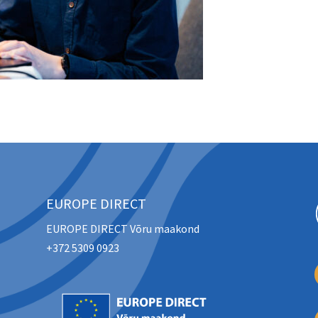
EUROPE DIRECT
EUROPE DIRECT Võru maakond
+372 5309 0923