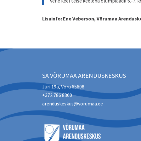
vene keel teise keelena olümpiaadil 6.-7.
Lisainfo: Ene Veberson, Võrumaa Arenduske
SA VÕRUMAA ARENDUSKESKUS
Jüri 19a, Võru 65608
+372 786 8300
arenduskeskus@vorumaa.ee