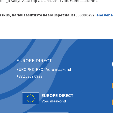
 kohaga Kailyn Aasa (õp Oksana Aasa) Võru Gümnaasiumist.
skus, haridusasutuste heaoluspetsialist, 5390 0752,
ene.veb
EUROPE DIRECT
EUROPE DIRECT Võru maakond
+372 5309 0923