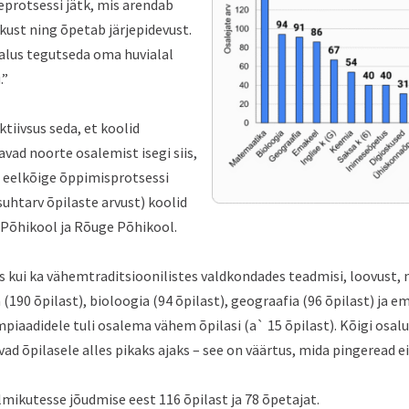
eprotsessi jätk, mis arendab
kust ning õpetab järjepidevust.
alus tegutseda oma huvialal
.”
tiivsus seda, et koolid
vad noorte osalemist isegi siis,
n eelkõige õppimisprotsessi
uhtarv õpilaste arvust) koolid
 Põhikool ja Rõuge Põhikool.
es kui ka vähemtraditsioonilistes valdkondades teadmisi, loovust,
90 õpilast), bioloogia (94 õpilast), geograafia (96 õpilast) ja em
iaadidele tuli osalema vähem õpilasi (a` 15 õpilast). Kõigi osal
ad õpilasele alles pikaks ajaks – see on väärtus, mida pingeread ei
mikutesse jõudmise eest 116 õpilast ja 78 õpetajat.