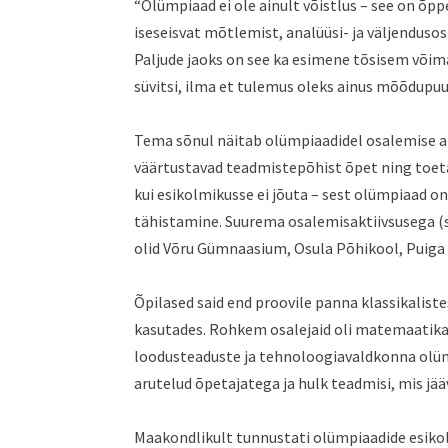
“Olümpiaad ei ole ainult võistlus – see on õpp
iseseisvat mõtlemist, analüüsi- ja väljendusos
Paljude jaoks on see ka esimene tõsisem võim
süvitsi, ilma et tulemus oleks ainus mõõdupuu
Tema sõnul näitab olümpiaadidel osalemise ak
väärtustavad teadmistepõhist õpet ning toeta
kui esikolmikusse ei jõuta – sest olümpiaad o
tähistamine. Suurema osalemisaktiivsusega (s
olid Võru Gümnaasium, Osula Põhikool, Puiga
Õpilased said end proovile panna klassikalist
kasutades. Rohkem osalejaid oli matemaatika (1
loodusteaduste ja tehnoloogiavaldkonna olümp
arutelud õpetajatega ja hulk teadmisi, mis jääv
Maakondlikult tunnustati olümpiaadide esikol