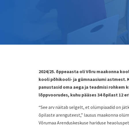
2024/25. õppeaasta oli Võru maakonna kool
kooli põhikooli- ja gümnaasiumi astmest. 
panustasid oma aega ja teadmisi rohkem ku
lõppvoorudes, kuhu pääses 34 õpilast 12 er
“See arv näitab selgelt, et olümpiaadid on jätk
õpilaste arenguteest,” lausus maakonna olümp
Võrumaa Arenduskeskuse hariduse heaoluspets