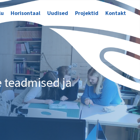
lu
Horisontaal
Uudised
Projektid
Kontakt
 teadmised ja