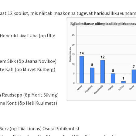
last 12 koolist, mis näitab maakonna tugevat hariduslikku vundam
endrik Liivat Uba (õp Ülle
lem Sikk (õp Jaana Novikov)
te Kall (õp Mirvet Kulberg)
n Raudsepp (õp Merit Süving)
nne Kont (õp Heli Kuulmets)
Serv (õp Tiia Linnas) Osula Põhikoolist