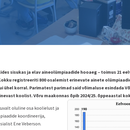
ides sisukas ja elav aineolümpiaadide hooaeg – toimus 21 eel
Kokku registreeriti 800 osalemist erinevate ainete olümpiaad
i ühel korral. Parimatest parimad said võimaluse esindada Võ
inevast koolist. Võru maakonnas õpib 2024/25. õppeaastal kok
uvalt oluline osa koolielust ja
iaadide koordineerija,
ialist Ene Veberson.