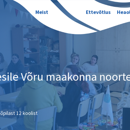
Meist
Ettevõtlus
Heao
esile Võru maakonna noorte
õpilast 12 koolist