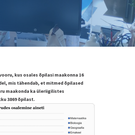
vooru, kus osales õpilasi maakonna 16
idel, mis tähendab, et mitmed õpilased
ru maakonda ka üleriigilistes
ku 3869 õpilast.