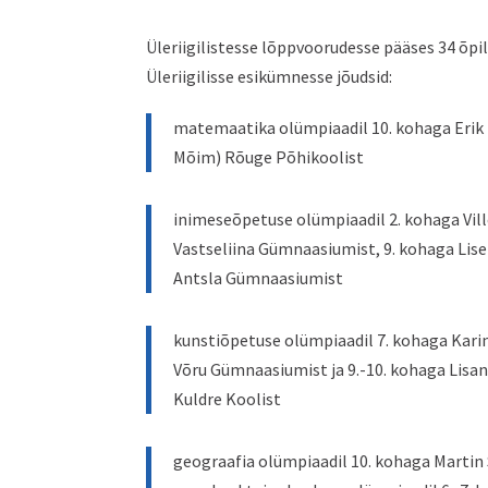
Üleriigilistesse lõppvoorudesse pääses 34 õpi
Üleriigilisse esikümnesse jõudsid:
matemaatika olümpiaadil 10. kohaga Erik H
Mõim) Rõuge Põhikoolist
inimeseõpetuse olümpiaadil 2. kohaga Vil
Vastseliina Gümnaasiumist, 9. kohaga Lise
Antsla Gümnaasiumist
kunstiõpetuse olümpiaadil 7. kohaga Kari
Võru Gümnaasiumist ja 9.-10. kohaga Lisa
Kuldre Koolist
geograafia olümpiaadil 10. kohaga Martin 