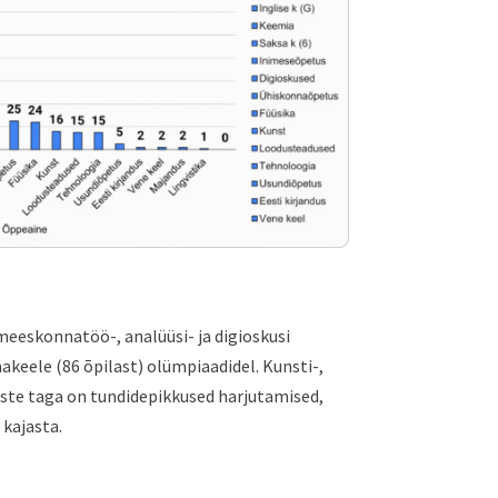
 meeskonnatöö-, analüüsi- ja digioskusi
akeele (86 õpilast) olümpiaadidel. Kunsti-,
uste taga on tundidepikkused harjutamised,
 kajasta.