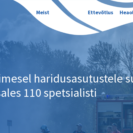
Meist
Ettevõtlus
Heao
mesel haridusasutustele 
les 110 spetsialisti