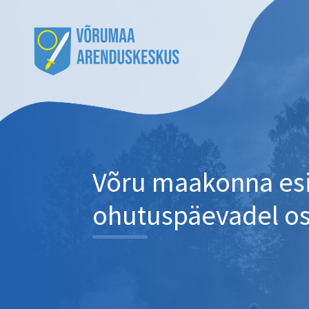
Võru maakonna esi
ohutuspäevadel osa