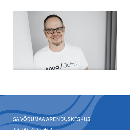
SA VÕRUMAA ARENDUSKESKUS
Jüri 19a, Võru 65608