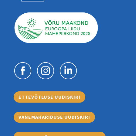
ETTEVÕTLUSE UUDISKIRI
VANEMAHARIDUSE UUDISKIRI