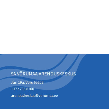
SA VÕRUMAA ARENDUSKESKUS
Jüri 19a, Võru 65608
+372 786 8300
arenduskeskus@vorumaa.ee