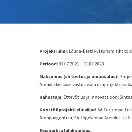
Projekti nimi:
Lõuna-Eesti kui turismisihtkoh
Periood:
01.07.2021 – 31.08.2023
Maksumus (sh toetus ja omaosalus):
Projek
Arenduskeskuse vastutusala osaprojekti maks
Rahastaja:
Ettevõtlus ja Innovatsiooni Siht
Koostööprojekti elluviijad
: SA Tartumaa Tu
Arenguagentuur, SA Jõgevamaa Arendus- ja E
Eesmärk ja lühikirjeldus: