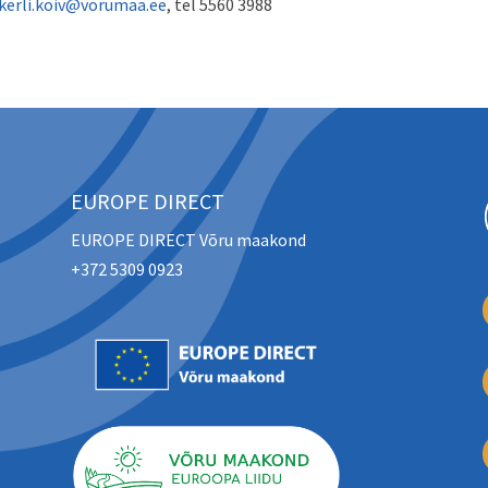
kerli.koiv@vorumaa.ee
, tel 5560 3988
EUROPE DIRECT
EUROPE DIRECT Võru maakond
+372 5309 0923