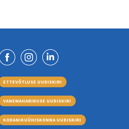
ETTEVÕTLUSE UUDISKIRI
VANEMAHARIDUSE UUDISKIRI
KODANIKUÜHISKONNA UUDISKIRI