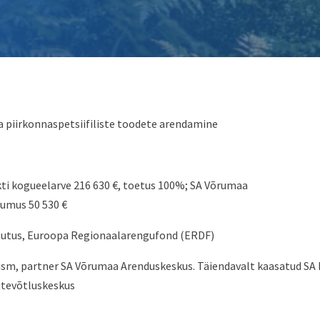
a piirkonnaspetsiifiliste toodete arendamine
ti kogueelarve 216 630 €, toetus 100%; SA Võrumaa
umus 50 530 €
asutus, Euroopa Regionaalarengufond (ERDF)
rism, partner SA Võrumaa Arenduskeskus. Täiendavalt kaasatud S
ttevõtluskeskus