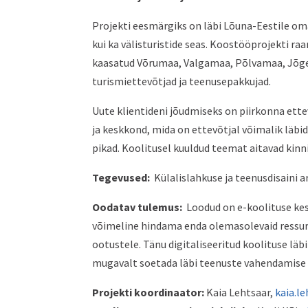
Projekti eesmärgiks on läbi Lõuna-Eestile oma
kui ka välisturistide seas. Koostööprojekti r
kaasatud Võrumaa, Valgamaa, Põlvamaa, Jõgev
turismiettevõtjad ja teenusepakkujad.
Uute klientideni jõudmiseks on piirkonna ett
ja keskkond, mida on ettevõtjal võimalik läbid
pikad. Koolitusel kuuldud teemat aitavad kinnis
Tegevused:
Külalislahkuse ja teenusdisaini 
Oodatav tulemus:
Loodud on e-koolituse ke
võimeline hindama enda olemasolevaid ressurss
ootustele. Tänu digitaliseeritud koolituse läb
mugavalt soetada läbi teenuste vahendamise 
Projekti koordinaator:
Kaia Lehtsaar,
kaia.l