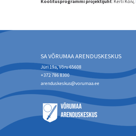
Koolitusprogrammi projektijuht
: Kerli Kõiv,
SA VÕRUMAA ARENDUSKESKUS
Jüri 19a, Võru 65608
+372 786 8300
arenduskeskus@vorumaa.ee