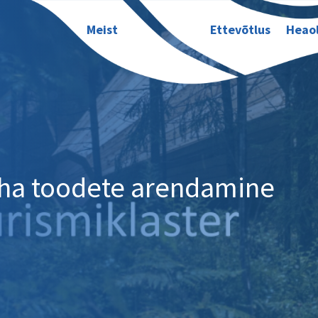
Meist
Ettevõtlus
Heao
oha toodete arendamine