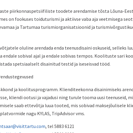
ste piirkonnaspetsiifiliste toodete arendamise tõsta Lõuna-Eesti
aames on fookuses toiduturismi ja aktiivse vaba aja veetmisega se
amaa ja Tartumaa turismiorganisatsioonid ja turismivõrgustikud,
evõtjatele oluline arendada enda teenusdisaini oskuseid, selleks 
a endale sobival ajal ja endale sobivas tempos. Koolituste sari k
tada spetsiaalselt disainitud testid ja iseseisvad tööd.
arendustegevused
skkond ja koolitusprogramm. Klienditeekonna disainimiseks aren
e, kliendi ootusi ja vajadusi ning turule tooma uusi teenuseid, m
imisele saab ettevõtja luua tooted, mis sobivad maksejõulisele klie
platvormide nagu KYLAS, TripAdvisor vms.
ehtsaar@visittartu.com
, tel 5883 6121