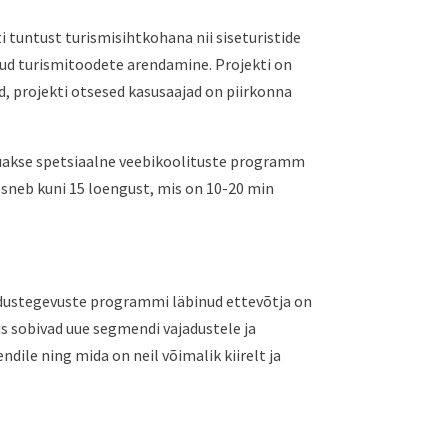
 tuntust turismisihtkohana nii siseturistide
otud turismitoodete arendamine. Projekti on
 projekti otsesed kasusaajad on piirkonna
luuakse spetsiaalne veebikoolituste programm
oosneb kuni 15 loengust, mis on 10-20 min
dustegevuste programmi läbinud ettevõtja on
is sobivad uue segmendi vajadustele ja
ndile ning mida on neil võimalik kiirelt ja