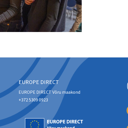
EUROPE DIRECT
EUROPE DIRECT Võru maakond
+372 5309 0923