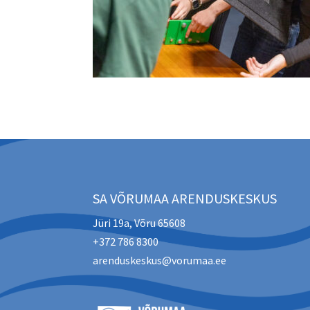
SA VÕRUMAA ARENDUSKESKUS
Jüri 19a, Võru 65608
+372 786 8300
arenduskeskus@vorumaa.ee