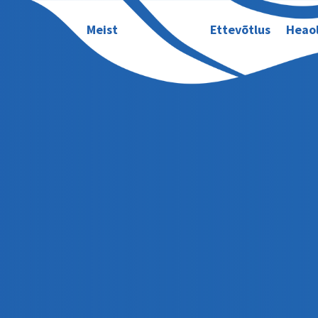
Meist
Ettevõtlus
Heao