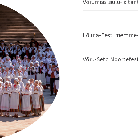
Võrumaa laulu-ja tan
Lõuna-Eesti memme-
Võru-Seto Noortefes