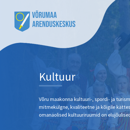
Kultuur
Võru maakonna kultuuri-, spordi- ja turis
mitmekülgne, kvaliteetne ja kõigile kätte
omanäolised kultuuriruumid on elujõulise