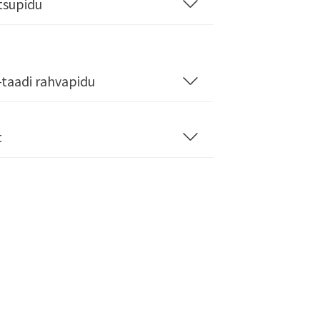
tsupidu
taadi rahvapidu
t