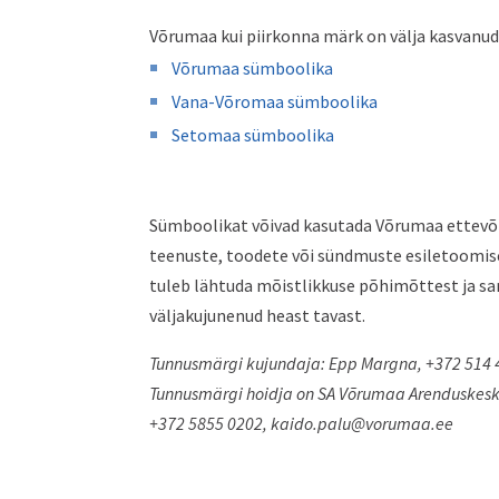
Võrumaa kui piirkonna märk on välja kasvanud
Võrumaa sümboolika
Vana-Võromaa sümboolika
Setomaa sümboolika
Sümboolikat võivad kasutada Võrumaa ettevõt
teenuste, toodete või sündmuste esiletoomis
tuleb lähtuda mõistlikkuse põhimõttest ja s
väljakujunenud heast tavast.
Tunnusmärgi kujundaja:
Epp Margna, +372 514 
Tunnusmärgi hoidja on SA Võrumaa Arenduskesku
+372 5855 0202,
kaido.palu@vorumaa.ee