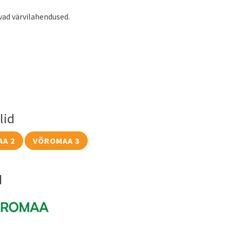
vad värvilahendused.
lid
A 2
VÕROMAA 3
d