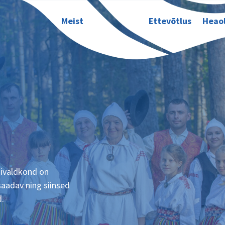
Meist
Ettevõtlus
Heao
mivaldkond on
saadav ning siinsed
d.