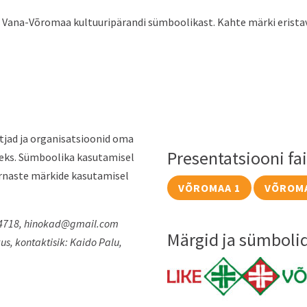
 Vana-Võromaa kultuuripärandi sümboolikast. Kahte märki erista
jad ja organisatsioonid oma
Presentatsiooni fai
eks. Sümboolika kasutamisel
arnaste märkide kasutamisel
VÕROMAA 1
VÕROMA
4718,
hinokad@gmail.com
Märgid ja sümboli
s, kontaktisik:
Kaido Palu,