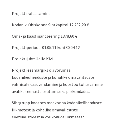
Projekti rahastamine:
Kodanikuühiskonna Sihtkapital 12 232,20 €
Oma- ja kaasfinantseering 1378,60 €
Projektiperiood: 01.05.11 kuni 30.04.12
Projektijuht: Helle Kivi
Projekti eesmärgiks oli Võrumaa
kodanikeühenduste ja kohalike omavalitsuste
valmisoleku süvendamine ja koostöö tõhustamine
avalike teenuste osutamiseks piirkondades.
Sihtgrupp koosnes maakonna kodanikeühenduste
liikmetest ja kohalike omavalitsuste
spetsialistidest ja volikogude liikmetest.