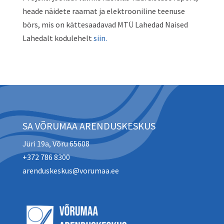
heade näidete raamat ja elektrooniline teenuse
börs, mis on kättesaadavad MTÜ Lahedad Naised
Lahedalt kodulehelt
siin.
SA VÕRUMAA ARENDUSKESKUS
Jüri 19a, Võru 65608
+372 786 8300
arenduskeskus@vorumaa.ee