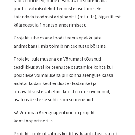
läbi koolitused, mille eesmärk oli suurendada
poolte valmisolekut teenuste osutamiseks,
täiendada teadmisi äriplaanist (mtü- le), õiguslikest
külgedest ja finantsplaneerimisest.
Projekti ühe osana loodi teenusepakkujate
andmebaasi, mis toimib nn teenuste börsina.
Projekti tulemusena on Võrumaal tõusnud
teadlikkus avalike teenuste osutamise kohta kui
positiivse võimalusena piirkonna arengule kaasa
aidata, kodanikeühenduste (kodanike) ja
omavalitsuste vaheline koostöö on süvenenud,
usaldus üksteise suhtes on suurenenud
SA Võrumaa Arenguagentuur oli projekti
koostööpartneriks.
Projekti jooksul valmis küsitlus-kaardistuse raport,