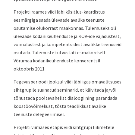
Projekti raames viidi läbi küsitlus-kaardistus
eesmärgiga saada ülevaade avalike teenuste
osutamise olukorrast maakonnas. Tulemuseks oli
ülevaade kodanikeühenduste ja KOV-ide vajadustest,
võimalustest ja kompetentsidest avalikke teenuseid
osutada. Tulemuste tutvustati esmakordselt
Võrumaa kodanikeühenduste konverentsil
oktoobris 2011.
Tegevusperioodi jooksul viidi läbi igas omavalitsuses
sihtgrupile suunatud seminarid, et käivitada ja/või
tõhustada pooltevahelist dialoogi ning parandada
koostöövõimekust, tõsta teadlikkust avalike
teenuste delegeerimisel.
Projekti viimases etapis viidi sihtgrupi liikmetele