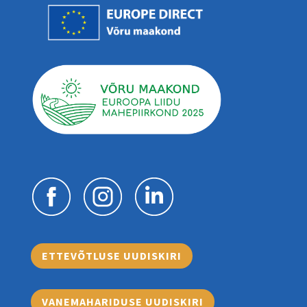
ETTEVÕTLUSE UUDISKIRI
VANEMAHARIDUSE UUDISKIRI