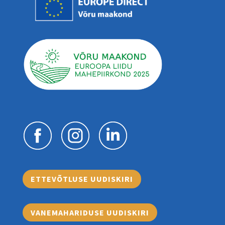
ETTEVÕTLUSE UUDISKIRI
VANEMAHARIDUSE UUDISKIRI