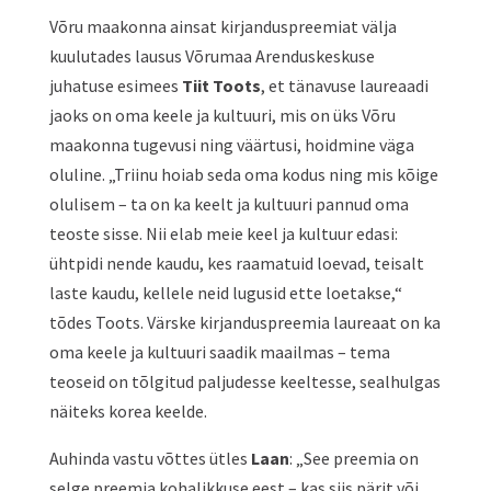
Võru maakonna ainsat kirjanduspreemiat välja
kuulutades lausus Võrumaa Arenduskeskuse
juhatuse esimees
Tiit Toots
, et tänavuse laureaadi
jaoks on oma keele ja kultuuri, mis on üks Võru
maakonna tugevusi ning väärtusi, hoidmine väga
oluline. „Triinu hoiab seda oma kodus ning mis kõige
olulisem – ta on ka keelt ja kultuuri pannud oma
teoste sisse. Nii elab meie keel ja kultuur edasi:
ühtpidi nende kaudu, kes raamatuid loevad, teisalt
laste kaudu, kellele neid lugusid ette loetakse,“
tõdes Toots. Värske kirjanduspreemia laureaat on ka
oma keele ja kultuuri saadik maailmas – tema
teoseid on tõlgitud paljudesse keeltesse, sealhulgas
näiteks korea keelde.
Auhinda vastu võttes ütles
Laan
: „See preemia on
selge preemia kohalikkuse eest – kas siis pärit või