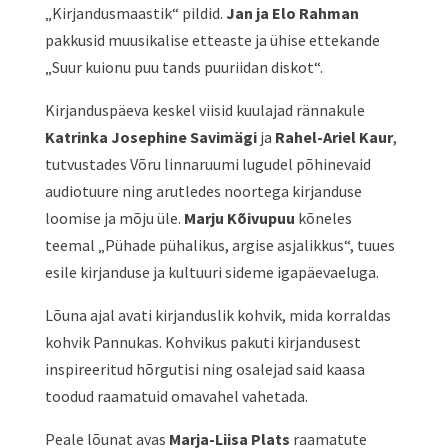
„Kirjandusmaastik“ pildid.
Jan ja Elo Rahman
pakkusid muusikalise etteaste ja ühise ettekande
„Suur kuionu puu tands puuriidan diskot“.
Kirjanduspäeva keskel viisid kuulajad rännakule
Katrinka Josephine Savimägi
ja
Rahel-Ariel Kaur
,
tutvustades Võru linnaruumi lugudel põhinevaid
audiotuure ning arutledes noortega kirjanduse
loomise ja mõju üle.
Marju Kõivupuu
kõneles
teemal „Pühade pühalikus, argise asjalikkus“, tuues
esile kirjanduse ja kultuuri sideme igapäevaeluga.
Lõuna ajal avati
kirjanduslik kohvik
, mida korraldas
kohvik Pannukas. Kohvikus pakuti kirjandusest
inspireeritud hõrgutisi ning osalejad said kaasa
toodud raamatuid omavahel vahetada.
Peale lõunat avas
Marja-Liisa Plats
raamatute