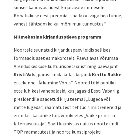
siinses kandis asjadest kirjutavale inimesele.
Kohalikkuse eest preemiat saada on väga hea tunne,
vahest tähtsam ka kui mõni muu tunnustus.“
Mitmekesine kirjanduspäeva programm
Noortele suunatud kirjanduspäev leidis sellises
formaadis aset esmakordselt. Päeva avas Võrumaa
Arenduskeskuse kultuurispetsialist ning päevajuht
Kristi Vals
, pärast mida kõlas kirjanik
Kerttu Rakke
ettekanne „Ärkamine Võrus“. Noored tõid publiku
ette lühikesi vahepalasid, kus jagasid Eesti Vabariigi
presidendile saadetud kirju teemal „Lugeda või
mitte lugeda“, raamatutest tehtud filmitreilereid ja
etendati ka lühike lõik võrukeeles „Väike prints ja
laternasüütaja“. Saali kaunistas näitus noorte endi
TOP raamatutest ja noorte kunstiprojekti