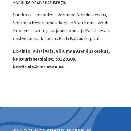
kohalike omavalitsustega.
Sündmust korraldasid Võrumaa Arenduskeskus,
Võrumaa Keskraamatukogu ja Võru Kreutzwaldi
Kool eesti keele ja kirjandusõpetaja Raili Leesalu
eestvedamisel. Toetas Eesti Kultuurkapital.
Lisainfo: Kristi Vals, Võrumaa Arenduskeskus,
kultuurispetsialist, 5912 9200,
kristi.vals@vorumaa.ee
SA VÕRUMAA ARENDUSKESKUS