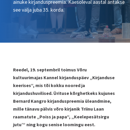
ainuke kirjanduspreemia. Käesoleval aastal antakse
see välja juba 35. korda.
Reedel, 19. septembril toimus Võru
kultuurimajas Kannel kirjanduspäev „Kirjanduse
keerises“, mis tõi kokku noored ja
kirjandushuvilised.
Ü
rituse kõrghetkeks kujunes
Bernard Kangro kirjanduspreemia üleandmine
,
mille tänavu pälvis
võro
kirjanik Triinu
Laan
raamatute „Poiss ja papa“, „
Keelepesätsirgu
jutu’“ ning kogu senise loomingu eest.