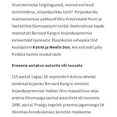
illustreerimise telgitaguseid, noored esitlesid
loovtöödena „kirjanduslikku torti“. Kirjandusliku
maitseelamuse pakkusid Võru Kreutzwaldi Kooli ja
Vastseliina Gümnaasiumi tordid. Veebinäituse kaudu
meenutati Bernard Kangro kirjanduspreemia
varasemaid laureaate. Muusikalise vahepala tõid
kuulajateni
Katrin ja Meelis Duo
, kes esitasid Lydia
Koidula luulele loodud laule.
Preemia antakse autorile või teosele
115 aastat tagasi 18. septembril Antsla lähedal
sündinud kirjaniku Bernard Kangro nimelist
kirjanduspreemiat hakkas Võru maavalitsus välja
andma Võrumaaga seotud autoritele või teostele
1990. aastal. Praegu tegeleb preemia jagamisega SA
Võrumaa Arenduskeskus koostöö maakonna