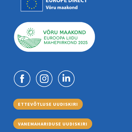
ETTEVÕTLUSE UUDISKIRI
VANEMAHARIDUSE UUDISKIRI