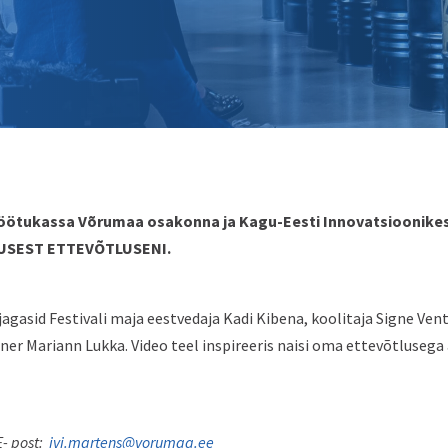
tukassa Võrumaa osakonna ja Kagu-Eesti Innovatsioonikesku
STUSEST ETTEVÕTLUSENI.
agasid Festivali maja eestvedaja Kadi Kibena, koolitaja Signe V
iner Mariann Lukka. Video teel inspireeris naisi oma ettevõtluse
E- post:
ivi.martens@vorumaa.ee