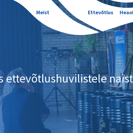
Meist
Ettevõtlus
Heao
s ettevõtlushuvilistele nais