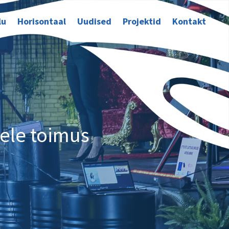
lu
Horisontaal
Uudised
Projektid
Kontakt
tele toimus