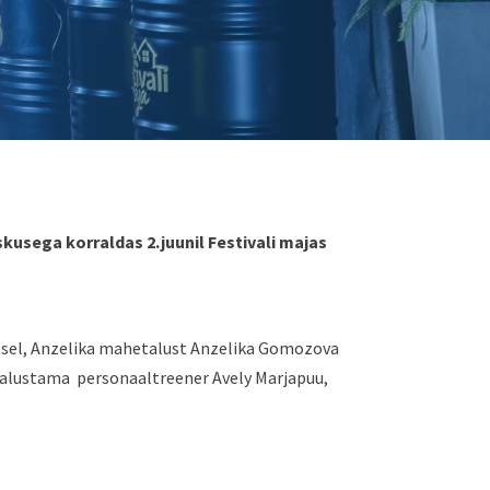
sega korraldas 2.juunil Festivali majas
entsel, Anzelika mahetalust Anzelika Gomozova
ga alustama personaaltreener Avely Marjapuu,