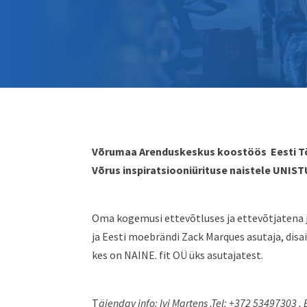
Võrumaa Arenduskeskus koostöös Eesti Töö
Võrus inspiratsiooniürituse naistele UNI
Oma kogemusi ettevõtluses ja ettevõtjatena j
ja Eesti moebrändi Zack Marques asutaja, disa
kes on NAINE. fit OÜ üks asutajatest.
T
äiendav info: Ivi Martens ,Tel: +372 53497303 , 