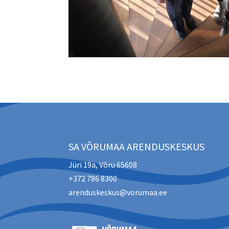
SA VÕRUMAA ARENDUSKESKUS
Jüri 19a, Võru 65608
+372 786 8300
arenduskeskus@vorumaa.ee