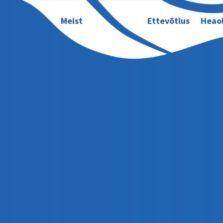
Meist
Ettevõtlus
Heao