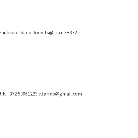
nikaülikool. Simo.ilomets@ttu.ee +372
o, SRIK +372 53061223 e.tarmo@gmail.com