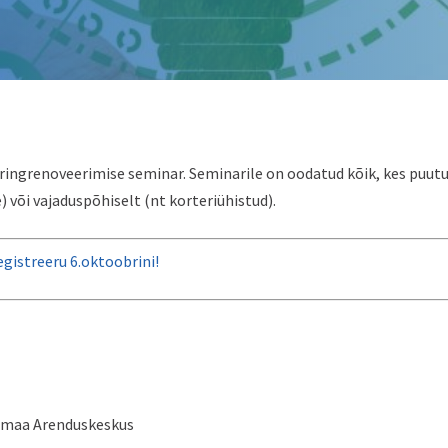
ringrenoveerimise seminar. Seminarile on oodatud kõik, kes puut
e) või vajaduspõhiselt (nt korteriühistud).
egistreeru 6.oktoobrini!
õrumaa Arenduskeskus