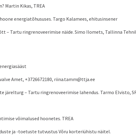
on? Martin Kikas, TREA
sa hoone energiatõhususes. Targo Kalamees, ehitusinsener
võtt – Tartu ringrenoveerimise näide. Simo Ilomets, Tallinna Teh
 energiasääst
levalve Amet, +3726672180, riina.tamm@ttja.ee
tmete järelturg – Tartu ringrenoveerimise lahendus. Tarmo Elvist
juhtimise võimalused hoonetes. TREA
uste ja -toetuste tutvustus Võru korteriühistu näitel.