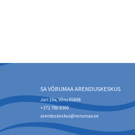
SA VÕRUMAA ARENDUSKESKUS
Jüri 19a, Võru 65608
+372 786 8300
arenduskeskus@vorumaa.ee