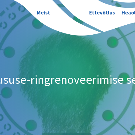
Meist
Ettevõtlus
Heao
ususe-ringrenoveerimise s