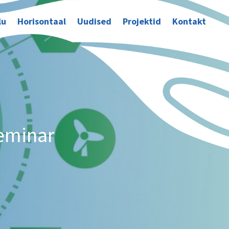
lu
Horisontaal
Uudised
Projektid
Kontakt
eminar