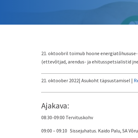
21. oktoobril toimub hoone energiatõhususe-
(ettevõtjad, arendus- ja ehitusspetsialistid jn
21. oktoober 2022| Asukoht täpsustamisel |
R
Ajakava:
08:30-09:00 Tervituskohv
09:00 – 09:10 Sissejuhatus. Kaido Palu, SA V