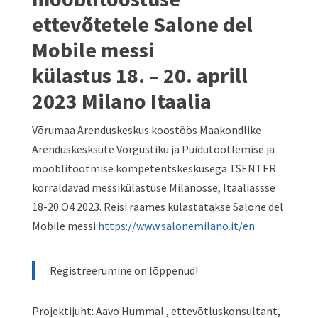
ettevõtetele Salone del
Mobile messi
külastus 18. – 20. aprill
2023 Milano Itaalia
Võrumaa Arenduskeskus koostöös Maakondlike
Arenduskesksute Võrgustiku ja Puidutöötlemise ja
mööblitootmise kompetentskeskusega TSENTER
korraldavad messikülastuse Milanosse, Itaaliassse
18-20.O4 2023. Reisi raames külastatakse Salone del
Mobile messi
https://www.salonemilano.it/en
Registreerumine on lõppenud!
Projektijuht: Aavo Hummal , ettevõtluskonsultant,