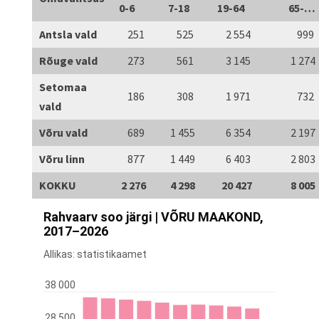
0-6
7-18
19-64
65-…
Antsla vald
251
525
2 554
999
Rõuge vald
273
561
3 145
1 274
Setomaa
186
308
1 971
732
vald
Võru vald
689
1 455
6 354
2 197
Võru linn
877
1 449
6 403
2 803
KOKKU
2 276
4 298
20 427
8 005