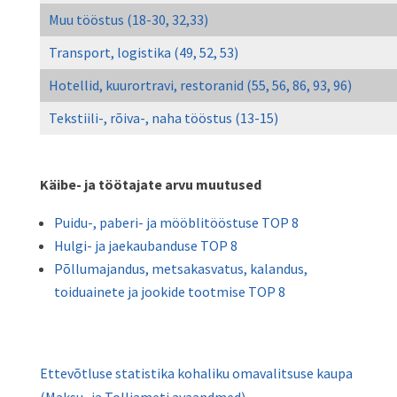
Muu tööstus (18-30, 32,33)
Transport, logistika (49, 52, 53)
Hotellid, kuurortravi, restoranid (55, 56, 86, 93, 96)
Tekstiili-, rõiva-, naha tööstus (13-15)
Käibe- ja töötajate arvu muutused
Puidu-, paberi- ja mööblitööstuse TOP 8
Hulgi- ja jaekaubanduse TOP 8
Põllumajandus, metsakasvatus, kalandus,
toiduainete ja jookide tootmise TOP 8
Ettevõtluse statistika kohaliku omavalitsuse kaupa
(Maksu- ja Tolliameti avaandmed)