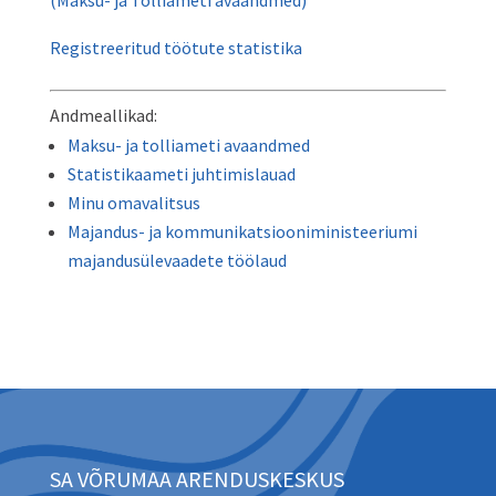
Registreeritud töötute statistika
Andmeallikad:
Maksu- ja tolliameti avaandmed
Statistikaameti juhtimislauad
Minu omavalitsus
Majandus- ja kommunikatsiooniministeeriumi
majandusülevaadete töölaud
SA VÕRUMAA ARENDUSKESKUS