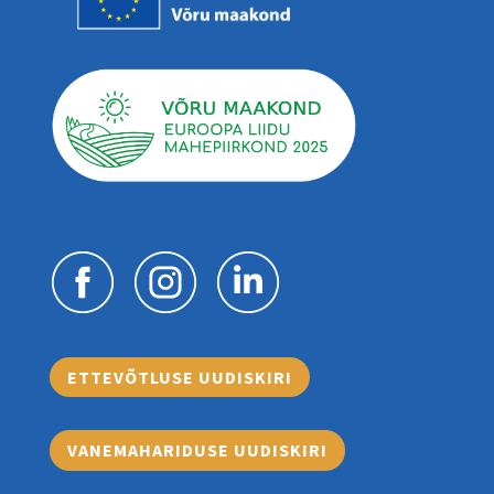
ETTEVÕTLUSE UUDISKIRI
VANEMAHARIDUSE UUDISKIRI