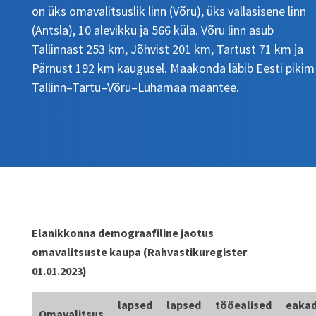
on üks omavalitsuslik linn (Võru), üks vallasisene linn
(Antsla), 10 alevikku ja 566 küla. Võru linn asub
Tallinnast 253 km, Jõhvist 201 km, Tartust 71 km ja
Pärnust 192 km kaugusel. Maakonda läbib Eesti pikim
Tallinn–Tartu–Võru–Luhamaa maantee.
Elanikkonna demograafiline jaotus
omavalitsuste kaupa (Rahvastikuregister
01.01.2023)
lapsed
lapsed
tööealised
eaka
Omavalitsus