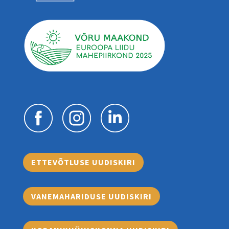
ETTEVÕTLUSE UUDISKIRI
VANEMAHARIDUSE UUDISKIRI