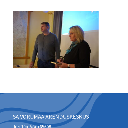
SA VÕRUMAA ARENDUSKESKUS
Jüri 19a, Võru 65608