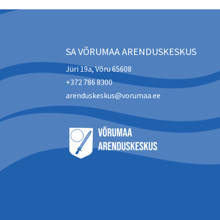
SA VÕRUMAA ARENDUSKESKUS
Jüri 19a, Võru 65608
+372 786 8300
arenduskeskus@vorumaa.ee