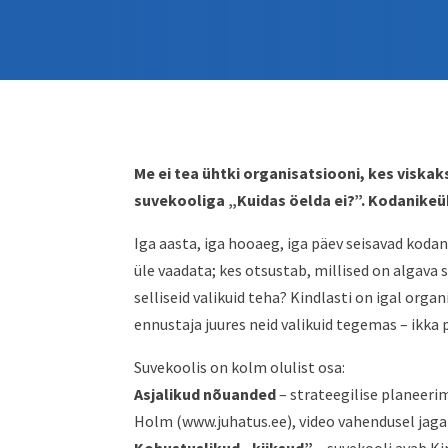
Me ei tea ühtki organisatsiooni, kes viska
suvekooliga „Kuidas öelda ei?”. Kodanikeü
Iga aasta, iga hooaeg, iga päev seisavad kodan
üle vaadata; kes otsustab, millised on algava
selliseid valikuid teha? Kindlasti on igal orga
ennustaja juures neid valikuid tegemas – ikk
Suvekoolis on kolm olulist osa:
Asjalikud nõuanded
– strateegilise planeeri
Holm (www.juhatus.ee), video vahendusel jaga