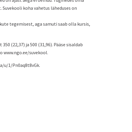
sed on ajast aega ei öelnud. Tuginedes oma
 Suvekooli koha vahetus läheduses on
kute tegemisest, aga samuti saab olla kursis,
 350 (22,37) ja 500 (31,96). Pääse sisaldab
info www.ngo.ee/suvekool.
p/a/u/1/Pn0aq8t8vGk.