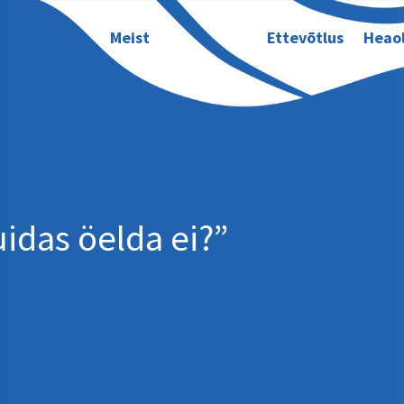
Meist
Ettevõtlus
Heao
idas öelda ei?”