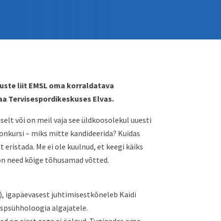
duste liit EMSL oma korraldatava
aa Tervisespordikeskuses Elvas.
selt või on meil vaja see üldkoosolekul uuesti
konkursi – miks mitte kandideerida? Kuidas
t eristada. Me ei ole kuulnud, et keegi käiks
 on need kõige tõhusamad võtted.
), igapäevasest juhtimisestkõneleb Kaidi
ispsühholoogia algajatele.