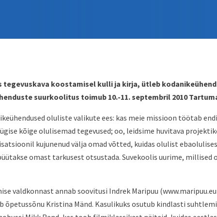
ks tegevuskava koostamisel kulli ja kirja, ütleb kodanikeühen
henduste suurkoolitus toimub 10.-11. septembril 2010 Tartum
ikeühendused oluliste valikute ees: kas meie missioon töötab endi
 sügise kõige olulisemad tegevused; oo, leidsime huvitava projekti
nisatsioonil kujunenud välja omad võtted, kuidas olulist ebaolulises
a püütakse omast tarkusest otsustada. Suvekoolis uurime, millised
mise valdkonnast annab soovitusi Indrek Maripuu (www.maripuu.eu
b õpetussõnu Kristina Mänd. Kasulikuks osutub kindlasti suhtlem