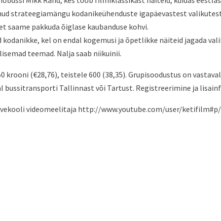
nobussi Mikk Rand, kes toob filmiklassikast näiteid, kuidas eestla
ud strateegiamängu kodanikeühenduste igapäevastest valikutest.
 et saame pakkuda õiglase kaubanduse kohvi.
 kodanikke, kel on endal kogemusi ja õpetlikke näiteid jagada vali
isemad teemad. Nalja saab niikuinii.
 krooni (€28,76), teistele 600 (38,35). Grupisoodustus on vastavalt
al bussitransporti Tallinnast või Tartust. Registreerimine ja lisa
e suvekooli videomeelitaja http://www.youtube.com/user/ketifilm#