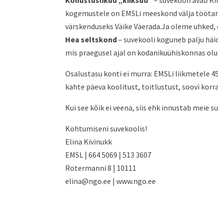
Kohustuslikud „kiiksud”
– suvekooli avab Ki
kogemustele on EMSLi meeskond välja töötan
värskenduseks Väike Väerada.Ja oleme uhked,
Hea seltskond
– suvekooli koguneb palju häid
mis praegusel ajal on kodanikuühiskonnas olul
Osalustasu konti ei murra: EMSLi liikmetele 450
kahte päeva koolitust, toitlustust, soovi korr
Kui see kõik ei veena, siis ehk innustab mei
Kohtumiseni suvekoolis!
Elina Kivinukk
EMSL | 664 5069 | 513 3607
Rotermanni 8 | 10111
elina@ngo.ee | www.ngo.ee