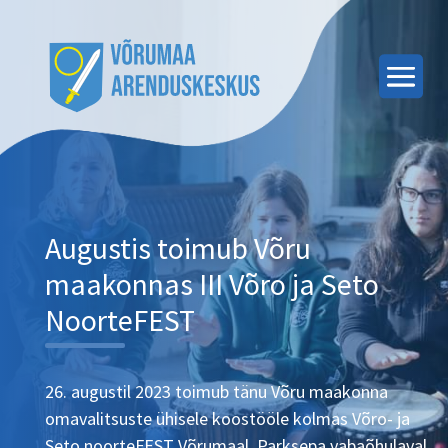
Augustis toimub Võru
maakonnas III Võro ja Seto
NoorteFEST
26. augustil 2023 toimub tänu Võru maakonna
omavalitsuste ühisele koostööle kolmas Võro- ja
Seto noorteFEST Võrumaal, Parksepa vabaõhulaval.