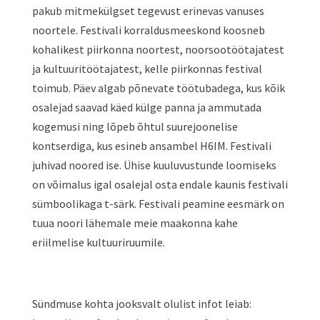
pakub mitmekülgset tegevust erinevas vanuses
noortele. Festivali korraldusmeeskond koosneb
kohalikest piirkonna noortest, noorsootöötajatest
ja kultuuritöötajatest, kelle piirkonnas festival
toimub. Päev algab põnevate töötubadega, kus kõik
osalejad saavad käed külge panna ja ammutada
kogemusi ning lõpeb õhtul suurejoonelise
kontserdiga, kus esineb ansambel H6IM. Festivali
juhivad noored ise. Ühise kuuluvustunde loomiseks
on võimalus igal osalejal osta endale kaunis festivali
sümboolikaga t-särk. Festivali peamine eesmärk on
tuua noori lähemale meie maakonna kahe
eriilmelise kultuuriruumile.
Sündmuse kohta jooksvalt olulist infot leiab: