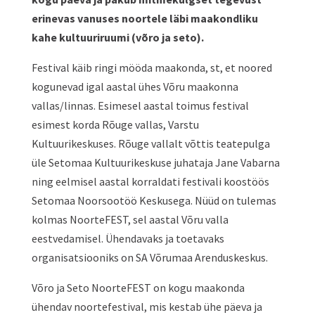
erinevas vanuses noortele läbi maakondliku
kahe kultuuriruumi (võro ja seto).
Festival käib ringi mööda maakonda, st, et noored
kogunevad igal aastal ühes Võru maakonna
vallas/linnas. Esimesel aastal toimus festival
esimest korda Rõuge vallas, Varstu
Kultuurikeskuses. Rõuge vallalt võttis teatepulga
üle Setomaa Kultuurikeskuse juhataja Jane Vabarna
ning eelmisel aastal korraldati festivali koostöös
Setomaa Noorsootöö Keskusega. Nüüd on tulemas
kolmas NoorteFEST, sel aastal Võru valla
eestvedamisel. Ühendavaks ja toetavaks
organisatsiooniks on SA Võrumaa Arenduskeskus.
Võro ja Seto NoorteFEST on kogu maakonda
ühendav noortefestival, mis kestab ühe päeva ja