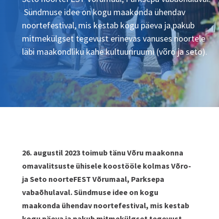
Sündmuse idee on kogu maakonda ühendav
noortefestival, mis kestab kogu päeva ja pakub
mitmekülgset tegevust erinevas vanuses noortele
läbi maakondliku kahe kultuuriruumi (võro ja seto).
26. augustil 2023 toimub tänu Võru maakonna
omavalitsuste ühisele koostööle kolmas Võro-
ja Seto noorteFEST Võrumaal, Parksepa
vabaõhulaval. Sündmuse idee on kogu
maakonda ühendav noortefestival, mis kestab
kogu päeva ja pakub mitmekülgset tegevust