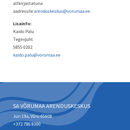
allkirjastatuna
aadressile
arenduskeskus@vorumaa.ee
.
Lisainfo:
Kaido Palu
Tegevjuht
5855 0202
kaido.palu@vorumaa.ee
SA VÕRUMAA ARENDUSKESKUS
Jüri 19a, Võru 65608
+372 786 8300