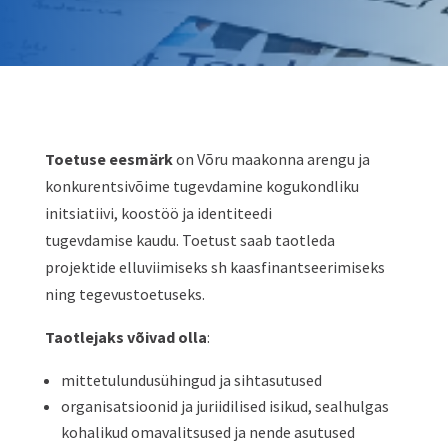
Toetuse eesmärk
on Võru maakonna arengu ja
konkurentsivõime tugevdamine kogukondliku
initsiatiivi, koostöö ja identiteedi
tugevdamise kaudu. Toetust saab taotleda
projektide elluviimiseks sh kaasfinantseerimiseks
ning tegevustoetuseks.
Taotlejaks võivad olla
:
mittetulundusühingud ja sihtasutused
organisatsioonid ja juriidilised isikud, sealhulgas
kohalikud omavalitsused ja nende asutused