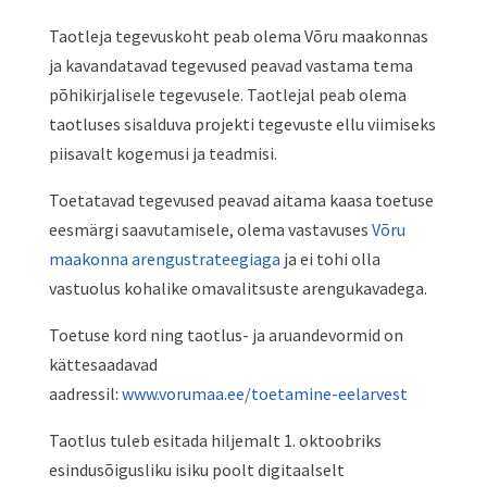
Taotleja tegevuskoht peab olema Võru maakonnas
ja kavandatavad tegevused peavad vastama tema
põhikirjalisele tegevusele. Taotlejal peab olema
taotluses sisalduva projekti tegevuste ellu viimiseks
piisavalt kogemusi ja teadmisi.
Toetatavad tegevused peavad aitama kaasa toetuse
eesmärgi saavutamisele, olema vastavuses
Võru
maakonna arengustrateegiaga
ja ei tohi olla
vastuolus kohalike omavalitsuste arengukavadega.
Toetuse kord ning taotlus- ja aruandevormid on
kättesaadavad
aadressil:
www.vorumaa.ee/toetamine-eelarvest
Taotlus tuleb esitada hiljemalt 1. oktoobriks
esindusõigusliku isiku poolt digitaalselt