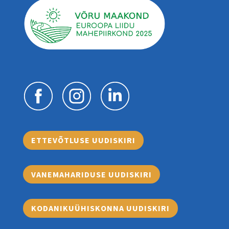
ETTEVÕTLUSE UUDISKIRI
VANEMAHARIDUSE UUDISKIRI
KODANIKUÜHISKONNA UUDISKIRI