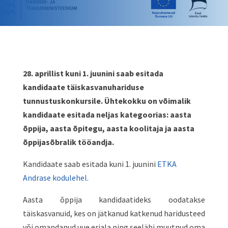
28. aprillist kuni 1. juunini saab esitada
kandidaate täiskasvanuhariduse
tunnustuskonkursile. Ühtekokku on võimalik
kandidaate esitada neljas kategoorias: aasta
õppija, aasta õpitegu, aasta koolitaja ja aasta
õppijasõbralik tööandja.
Kandidaate saab esitada kuni 1. juunini
ETKA
Andrase kodulehel.
Aasta õppija kandidaatideks oodatakse
täiskasvanuid, kes on jätkanud katkenud haridusteed
või omandanud uue eriala ning seeläbi muutnud oma