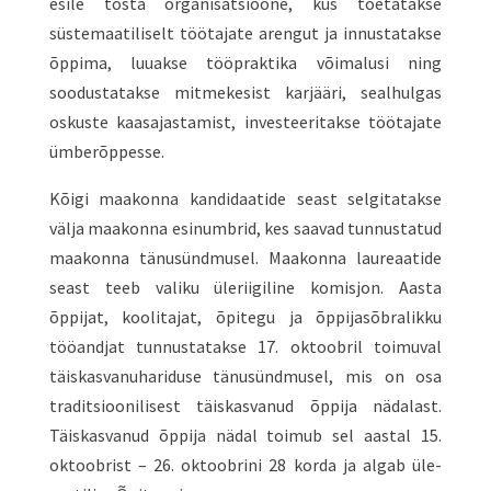
esile tõsta organisatsioone, kus toetatakse
süstemaatiliselt töötajate arengut ja innustatakse
õppima, luuakse tööpraktika võimalusi ning
soodustatakse mitmekesist karjääri, sealhulgas
oskuste kaasajastamist, investeeritakse töötajate
ümberõppesse.
Kõigi maakonna kandidaatide seast selgitatakse
välja maakonna esinumbrid, kes saavad tunnustatud
maakonna tänusündmusel. Maakonna laureaatide
seast teeb valiku üleriigiline komisjon. Aasta
õppijat, koolitajat, õpitegu ja õppijasõbralikku
tööandjat tunnustatakse 17. oktoobril toimuval
täiskasvanuhariduse tänusündmusel, mis on osa
traditsioonilisest täiskasvanud õppija nädalast.
Täiskasvanud õppija nädal toimub sel aastal 15.
oktoobrist – 26. oktoobrini 28 korda ja algab üle-