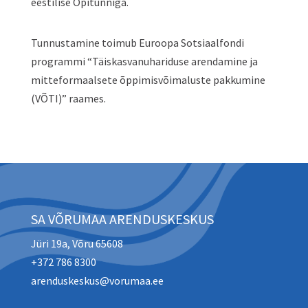
eestilise Õpitunniga.
Tunnustamine toimub Euroopa Sotsiaalfondi
programmi “Täiskasvanuhariduse arendamine ja
mitteformaalsete õppimisvõimaluste pakkumine
(VÕTI)”
raames.
SA VÕRUMAA ARENDUSKESKUS
Jüri 19a, Võru 65608
+372 786 8300
arenduskeskus@vorumaa.ee