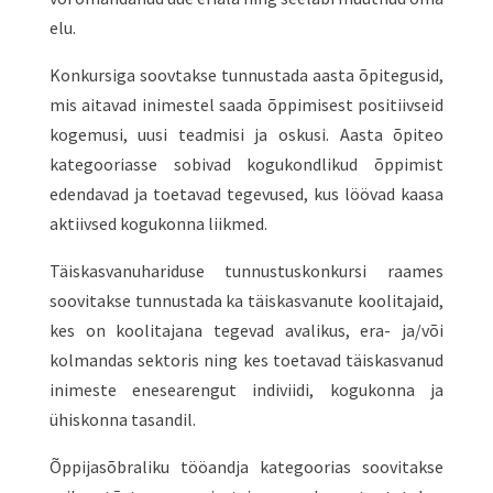
elu.
Konkursiga soovtakse tunnustada aasta õpitegusid,
mis aitavad inimestel saada õppimisest positiivseid
kogemusi, uusi teadmisi ja oskusi. Aasta õpiteo
kategooriasse sobivad kogukondlikud õppimist
edendavad ja toetavad tegevused, kus löövad kaasa
aktiivsed kogukonna liikmed.
Täiskasvanuhariduse tunnustuskonkursi raames
soovitakse tunnustada ka täiskasvanute koolitajaid,
kes on koolitajana tegevad avalikus, era- ja/või
kolmandas sektoris ning kes toetavad täiskasvanud
inimeste enesearengut indiviidi, kogukonna ja
ühiskonna tasandil.
Õppijasõbraliku tööandja kategoorias soovitakse