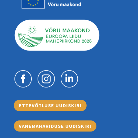
ETTEVÕTLUSE UUDISKIRI
VANEMAHARIDUSE UUDISKIRI