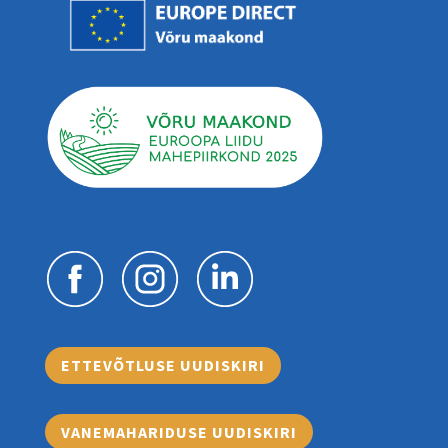
ETTEVÕTLUSE UUDISKIRI
VANEMAHARIDUSE UUDISKIRI