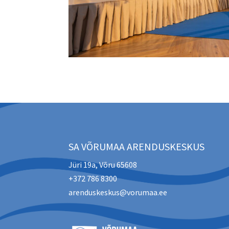
SA VÕRUMAA ARENDUSKESKUS
Jüri 19a, Võru 65608
+372 786 8300
arenduskeskus@vorumaa.ee