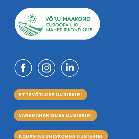
ETTEVÕTLUSE UUDISKIRI
VANEMAHARIDUSE UUDISKIRI
KODANIKUÜHISKONNA UUDISKIRI