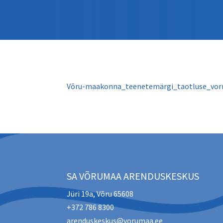
Võru-maakonna_teenetemärgi_taotluse_vo
SA VÕRUMAA ARENDUSKESKUS
Jüri 19a, Võru 65608
+372 786 8300
arenduskeskus@vorumaa.ee