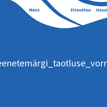
Meist
Ettevõtlus
Heao
enetemärgi_taotluse_vor